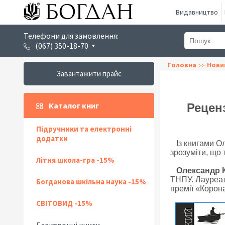
Видавництво
Телефони для замовлення:
(067) 350-18-70
Головна
Нови
Завантажити прайс
Каталог книг
Рецен
Підручники та електронні
додатки
Із книгами Ол
зрозуміти, що 
Літня школа-гра -15%
Олександр К
ТНПУ. Лауреат
Богданова шкільна наука -15%
премії «Корон
СВІТОВИД -15%