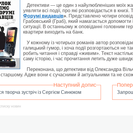
Детективи — це один з найулюбленіших моїх жан
уявляти всі події, про які розповідається в книзі.
Форумі видавців
»
. Представлено чотири оповіді
Грабовський (Граб), який намагається допомогти
ситуації. В останньому ж оповіданні головним геро
квартири виходить на банк.
У кожному із чотирьох романів автор розповіда
галицький гумор, і хоча події розгортаються не так
робить читання і справді «живим». Текст настіль
саму історію, і час прочитання летить дуже швидк
Переконана, що детективи від Олександра Віль
 старшому. Адже вони є сучасними й актуальними та не схожі
Наступний допис
Попер
я творча зустріч із Сергієм Синюком
Запрош
списку новин