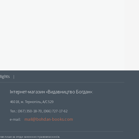
Rights
|
Інтернет-магазин «Видавництво Богдан»:
46018, м. Тернопіль, А/С 529
Тел.: (067) 350-18-70, (066) 727-17-62
mail@bohdan-books.com
e-mail:
е лише за згоди законних правовласників.