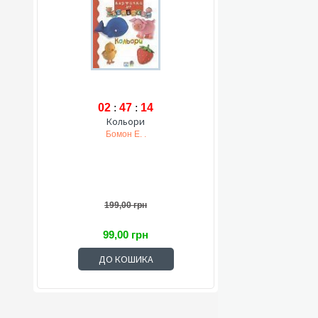
02
:
47
:
13
Кольори
Бомон Е. .
199,00 грн
99,00 грн
ДО КОШИКА