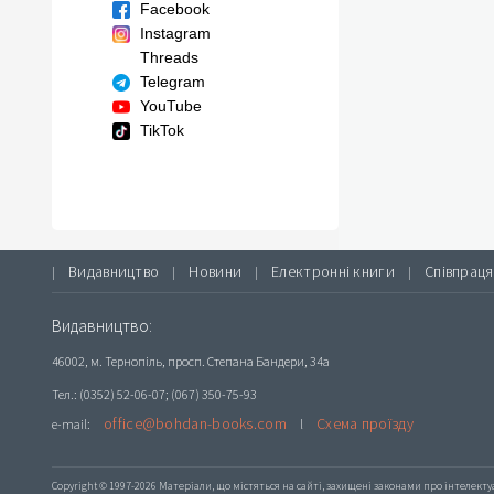
Facebook
Instagram
Threads
Telegram
YouTube
TikTok
Видавництво
Новини
Електронні книги
Співпраця
|
|
|
|
Видавництво:
46002, м. Тернопіль, просп. Степана Бандери, 34а
Тел.: (0352) 52-06-07; (067) 350-75-93
office@bohdan-books.com
Схема проїзду
e-mail:
l
Copyright © 1997-2026 Матеріали, що містяться на сайті, захищені законами про інтелекту