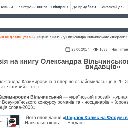
Новини
Електронні книги
Співпраця
Де придбати
Контактні дані
ни видавництва
Рецензія на книгу Олександра Вільчинського «Шерлок Х
23.06.2017
1633
Час читан
зія на книгу Олександра Вільчинськ
видавців»
ександра Казимировича я вперше ознайомилась ще в 2013 ро
таке «живий» текст.
азимирович Вільчинський
— український прозаїк, журнал
 Всеукраїнського конкурсу романів та кіносценаріїв «Корона
ація слова-2003».
Його оповідання
«
Шерлок Холмс на Форумі в
«Навчальна книга — Богдан».