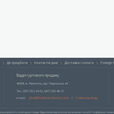
Де придбати
Контактні дані
Доставка і оплата
Foreign 
|
|
|
|
Відділ гуртового продажу:
46008, м. Тернопіль, вул. Подільська, 44
Тел.: (067) 351-44-52, (067) 350-48-17
zbut@bohdan-books.com
Схема проїзду
e-mail:
l
альну власність та авторські права. Будь-яке
використання розміщеної на сайті інформації
можлив