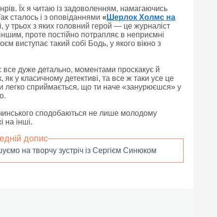
рів. Їх я читаю із задоволенням, намагаючись
 Так сталось і з оповіданнями
«
Шерлок Холмс на
, у трьох з яких головний герой — це журналіст
 іншим, проте постійно потрапляє в неприємні
єм виступає такий собі Бодь, у якого вікно з
є все дуже детально, моментами проскакує й
, як у класичному детективі, та все ж таки усе це
ки легко сприймається, що ти наче «занурюєшся» у
о.
чинського сподобаються не лише молодому
 на інші.
едній допис
уємо на творчу зустріч із Сергієм Синюком