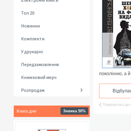
Електронні книги
Топ 20
Новинки
Комплекти
У друкарні
Передзамовлення
поколінню, а й
Книжковий мерч
Розпродаж
Відбулас
Повернутись до 
Книга дня
Знижка 50%