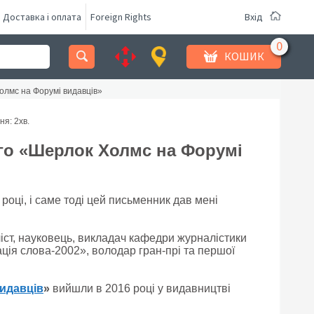
Доставка і оплата
Foreign Rights
Вхід
КОШИК
олмс на Форумі видавців»
ня: 2
хв.
ого «Шерлок Холмс на Форумі
ці, і саме тоді цей письменник дав мені
іст, науковець, викладач кафедри журналістики
ція слова-2002», володар гран-прі та першої
идавців
»
вийшли в 2016 році у видавництві