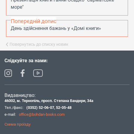
море"
Попередній допис
День здійснення бажань у «Домі книги»
Повернутись до списку новин
Слідкуйте за нами:
Видавництво:
46002, м. Тернопіль, просп. Степана Бандери, 34а
Тел./факс:
(0352) 52-06-07
,
52-05-48
e-mail:
office@bohdan-books.com
Схема проїзду