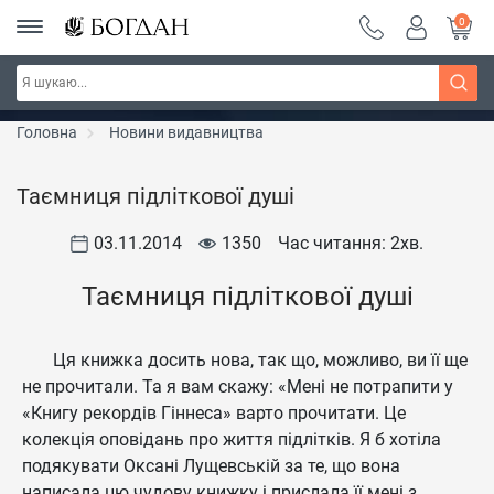
0
Серія "Чейзіана" ~ знижка 20%
Дізнатись більше
Головна
Новини видавництва
Таємниця підліткової душі
03.11.2014
1350
Час читання: 2
хв.
Таємниця підліткової душі
Ця книжка досить нова, так що, можливо, ви її ще
не прочитали. Та я вам скажу: «Мені не потрапити у
«Книгу рекордів Гіннеса» варто прочитати. Це
колекція оповідань про життя підлітків. Я б хотіла
подякувати Оксані Лущевській за те, що вона
написала цю чудову книжку і прислала її мені з