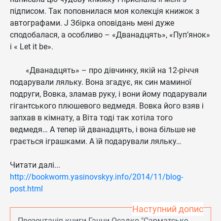
підписом. Так поповнилася моя колекція книжок з
автографами. J Збірка оповідань мені дуже
сподобалася, а особливо – «Дванадцять», «Пуп’янок»
і « Let it be».
«Дванадцять» – про дівчинку, якій на 12-річчя
подарували ляльку. Вона згадує, як син маминої
подруги, Вовка, зламав руку, і вони йому подарували
гігантського плюшевого ведмедя. Вовка його взяв і
запхав в кімнату, а Віта тоді так хотіла того
ведмедя… А тепер їй дванадцять, і вона більше не
грається іграшками. А їй подарували ляльку…
Читати далі...
http://bookworm.yasinovskyy.info/2014/11/blog-
post.html
Наступний допис
Презентація книги Ганни Осадко "Сарматське