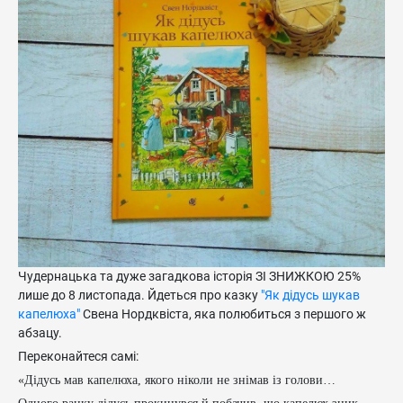
Чудернацька та дуже загадкова історія ЗІ ЗНИЖКОЮ 25%
лише до 8 листопада. Йдеться про казку
"Як дідусь шукав
капелюха"
Свена Нордквіста, яка полюбиться з першого ж
абзацу.
Переконайтеся самі:
«Дідусь мав капелюха, якого ніколи не знімав із голови…