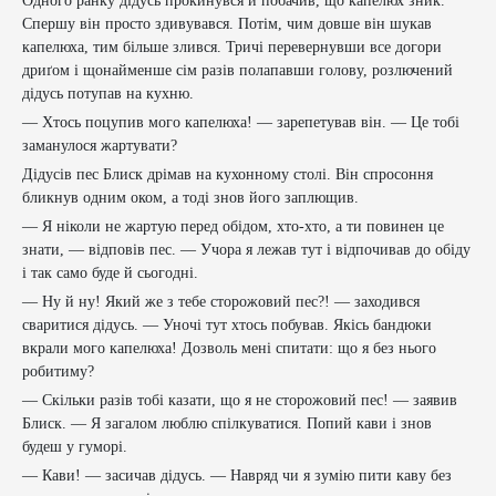
Одного ранку дідусь прокинувся й побачив, що капелюх зник.
Спершу він просто здивувався. Потім, чим довше він шукав
капелюха, тим більше злився. Тричі перевернувши все догори
дриґом і щонайменше сім разів полапавши голову, розлючений
дідусь потупав на кухню.
— Хтось поцупив мого капелюха! — зарепетував він. — Це тобі
заманулося жартувати?
Дідусів пес Блиск дрімав на кухонному столі. Він спросоння
бликнув одним оком, а тоді знов його заплющив.
— Я ніколи не жартую перед обідом, хто-хто, а ти повинен це
знати, — відповів пес. — Учора я лежав тут і відпочивав до обіду
і так само буде й сьогодні.
— Ну й ну! Який же з тебе сторожовий пес?! — заходився
сваритися дідусь. — Уночі тут хтось побував. Якісь бандюки
вкрали мого капелюха! Дозволь мені спитати: що я без нього
робитиму?
— Скільки разів тобі казати, що я не сторожовий пес! — заявив
Блиск. — Я загалом люблю спілкуватися. Попий кави і знов
будеш у гуморі.
— Кави! — засичав дідусь. — Навряд чи я зумію пити каву без