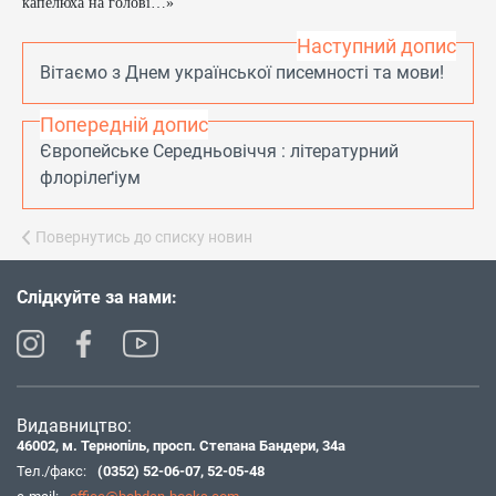
капелюха на голові…»
Наступний допис
Вітаємо з Днем української писемності та мови!
Попередній допис
Європейське Середньовіччя : літературний
флорілеґіум
Повернутись до списку новин
Слідкуйте за нами:
Видавництво:
46002, м. Тернопіль, просп. Степана Бандери, 34а
Тел./факс:
(0352) 52-06-07
,
52-05-48