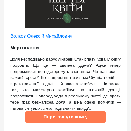
Волков Олексій Михайлович
Мертві квіти
Доля несподівано дарує лікареві Станіславу Ковачу книгу
пророцтв. Що це — шалена удача? Адже тепер
неприємності не підстережуть зненацька. Чи навпаки —
важкий хрест? Бо наприкінці низки майбутніх подій —
втрата коханої, а далі — й власна загибель… Чи зможе
той, хто майстерно комбінує на шаховій дошці,
прорахувати наперед ходи в реальному житті, де проти
тебе грає безжалісна доля, а ціна однієї помилки —
патова ситуація, з якої годі знайти вихід?..
Переглянути книгу