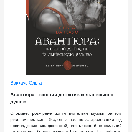
Ваккаус Ольга
Авантюра : жіночий детектив із львівською
душею
Спокійне, розмірене життя вчительки музики раптом
різко змінюється... Жоден із нас не застрахований від
невипадкових випадковостей, навіть якщо й не схильний
до авантюр. Книжка сучасна і за стилем, і за змістом.