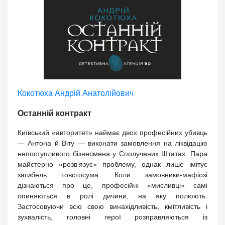
Кокотюха Андрій Анатолійович
Останній контракт
Київський «авторитет» наймає двох професійних убивць
— Антона й Віту — виконати замовлення на ліквідацію
непоступливого бізнесмена у Сполучених Штатах. Пара
майстерно «розв’язує» проблему, однак лише імітує
загибель товстосума. Коли замовники-мафіозі
дізнаються про це, професійні «мисливці» самі
опиняються в ролі дичини, на яку полюють.
Застосовуючи всю свою винахідливість, кмітливість і
зухвалість, головні герої розправляються із