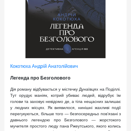
Кокотюха Андрій Анатолійович
Легенда про Безголового
Дія роману відбувається у містечку Дунаївцях на Поділлі.
Тут орудує маніяк, котрий убиває людей, відрубує їм
голови та заховує невідомо де, а тіла нещасних залишає
у людних місцях. Як виявилося, нинішні жахливі події
перегукуються, більше того — безпосередньо пов’язані з
давнього легендою про Безголового — жорстокого
мучителя простого люду пана Ржеутського, якого колись