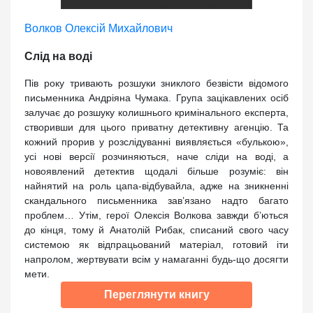
Волков Олексій Михайлович
Слід на воді
Пів року тривають розшуки зниклого безвісти відомого
письменника Андріяна Чумака. Група зацікавлених осіб
залучає до розшуку колишнього кримінального експерта,
створивши для цього приватну детективну агенцію. Та
кожний прорив у розслідуванні виявляється «булькою»,
усі нові версії розчиняються, наче сліди на воді, а
новоявлений детектив щодалі більше розуміє: він
найнятий на роль цапа-відбувайла, адже на зникненні
скандального письменника зав’язано надто багато
проблем… Утім, герої Олексія Волкова завжди б’ються
до кінця, тому й Анатолій Рибак, списаний свого часу
системою як відпрацьований матеріал, готовий іти
напролом, жертвувати всім у намаганні будь-що досягти
мети.
Переглянути книгу