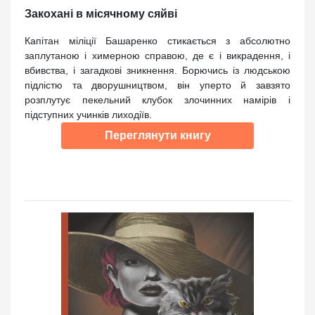
Закохані в місячному сяйві
Капітан міліції Башаренко стикається з абсолютно
заплутаною і химерною справою, де є і викрадення, і
вбивства, і загадкові зникнення. Борючись із людською
підлістю та дворушництвом, він уперто й завзято
розплутує пекельний клубок злочинних намірів і
підступних учинків лиходіїв.
Переглянути книгу