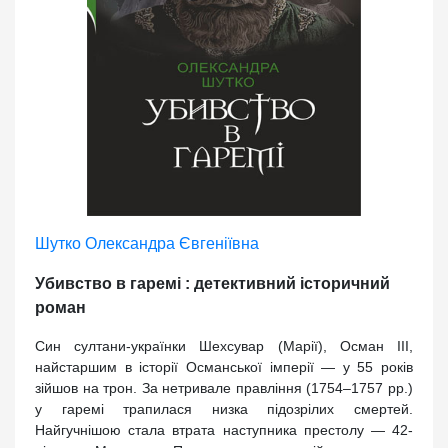
Шутко Олександра Євгеніївна
Убивство в гаремі : детективний історичний
роман
Син султани-українки Шехсувар (Марії), Осман ІІІ,
найстаршим в історії Османської імперії — у 55 років
зійшов на трон. За нетривале правління (1754–1757 рр.)
у гаремі трапилася низка підозрілих смертей.
Найгучнішою стала втрата наступника престолу — 42-