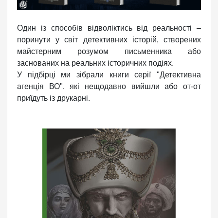
Один із способів відволіктись від реальності –
поринути у світ детективних історій, створених
майстерним розумом письменника або
заснованих на реальних історичних подіях.
У підбірці ми зібрали книги серії "Детективна
агенція ВО". які нещодавно вийшли або от-от
приїдуть із друкарні.