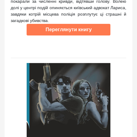
покарали за численні кривди, відтявши голову. Волею
долі у центрі подій опиняється київський адвокат Лариса,
завдяки котрій місцева поліція розплутує ці страшні й
загадкові убивства.
Переглянути книгу