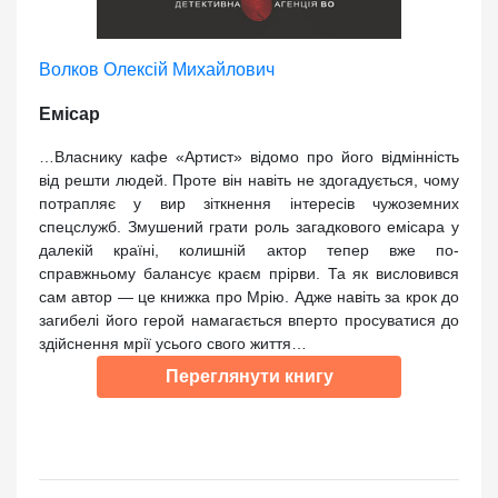
Волков Олексій Михайлович
Емісар
…Власнику кафе «Артист» відомо про його відмінність
від решти людей. Проте він навіть не здогадується, чому
потрапляє у вир зіткнення інтересів чужоземних
спецслужб. Змушений грати роль загадкового емісара у
далекій країні, колишній актор тепер вже по-
справжньому балансує краєм прірви. Та як висловився
сам автор — це книжка про Мрію. Адже навіть за крок до
загибелі його герой намагається вперто просуватися до
здійснення мрії усього свого життя…
Переглянути книгу