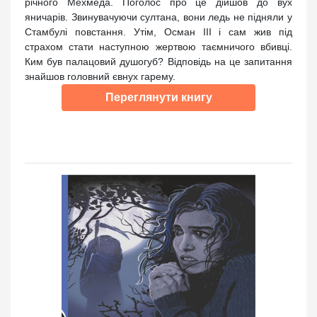
річного Мехмеда. Поголос про це дійшов до вух
яничарів. Звинувачуючи султана, вони ледь не підняли у
Стамбулі повстання. Утім, Осман ІІІ і сам жив під
страхом стати наступною жертвою таємничого вбивці.
Ким був палацовий душогуб? Відповідь на це запитання
знайшов головний євнух гарему.
Переглянути книгу