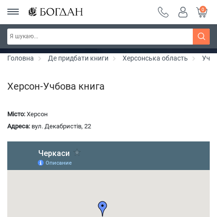
0
РОЗПРОДАЖ ~ 150 грн ~ 200 грн ~ 250 грн ~
Дізнатись більше
300 грн ~ РОЗПРОДАЖ
Головна
Де придбати книги
Херсонська область
Учбо
Херсон-Учбова книга
Місто:
Херсон
Адреса:
вул. Декабристів, 22