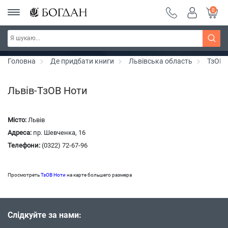
0
РОЗПРОДАЖ ~ 150 грн ~ 200 грн ~ 250 грн ~
Дізнатись більше
300 грн ~ РОЗПРОДАЖ
Головна
Де придбати книги
Львівська область
ТзОВ 
Львів-ТзОВ Ноти
Місто:
Львів
Адреса:
пр. Шевченка, 16
Телефони:
(0322) 72-67-96
Просмотреть
ТзОВ Ноти
на карте большего размера
Слідкуйте за нами: