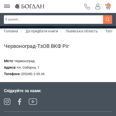
0
Серія "Чейзіана" ~ знижка 20%
Дізнатись більше
Головна
Де придбати книги
Львівська область
ТзОВ 
Червоноград-ТзОВ ВКФ Ріг
Місто:
Червоноград
Адреса:
пл. Соборна, 1
Телефони:
(03249) 2-55-26
Слідкуйте за нами: