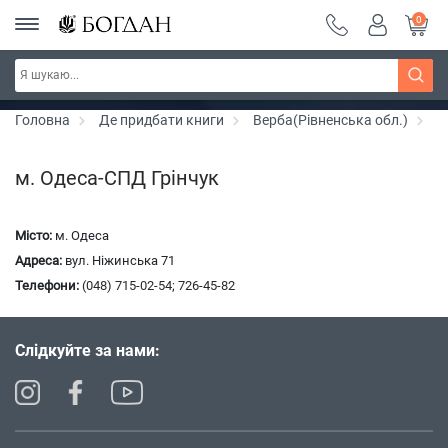
0
Серія "Чейзіана" ~ знижка 20%
Дізнатись більше
Головна
Де придбати книги
Верба(Рівненська обл.)
С
м. Одеса-СПД Грінчук
Місто:
м. Одеса
Адреса:
вул. Ніжинська 71
Телефони:
(048) 715-02-54
;
726-45-82
Слідкуйте за нами: