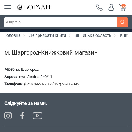
0
Серія "Чейзіана" ~ знижка 20%
Дізнатись більше
Головна
Де придбати книги
Вінницька область
Книжк
м. Шаргород-Книжковий магазин
Місто:
м. Шаргород
Адреса:
вул. Леніна 240/11
Телефони:
(043) 44-21-705
;
(067) 28-05-395
Слідкуйте за нами: