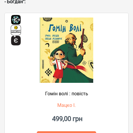
- Богдан":
Гомін волі : повість
Мацко І.
499,00 грн