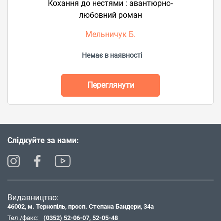
Кохання до нестями : авантюрно-
любовний роман
Мельничук Б.
Немає в наявності
Переглянути
Слідкуйте за нами:
Видавництво:
46002, м. Тернопіль, просп. Степана Бандери, 34а
Тел./факс:
(0352) 52-06-07
,
52-05-48