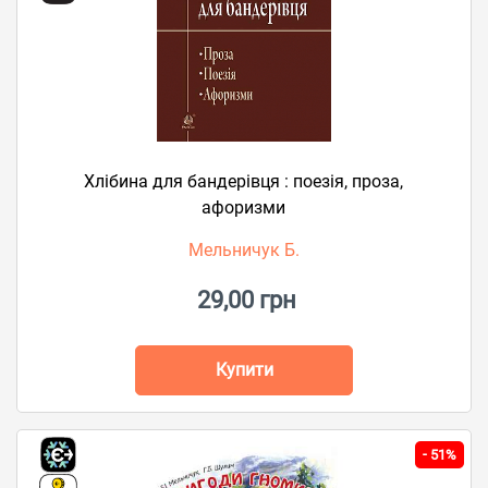
Хлібина для бандерівця : поезія, проза,
афоризми
Мельничук Б.
29,00 грн
Купити
-
51%