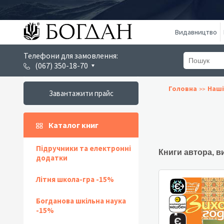
Видавництво
Телефони для замовлення:
(067) 350-18-70
Головна
Наші
Завантажити прайс
Каталог книг
Підручники та електронні
Книги автора, в
додатки
Літня школа-гра -15%
Богданова шкільна наука
-15%