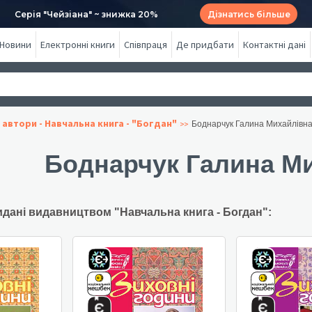
Серія "Чейзіана" ~ знижка 20%
Дізнатись більше
Новини
Електронні книги
Співпраця
Де придбати
Контактні дані
 автори - Навчальна книга - "Богдан"
Боднарчук Галина Михайлівн
Боднарчук Галина М
идані видавництвом "Навчальна книга - Богдан":