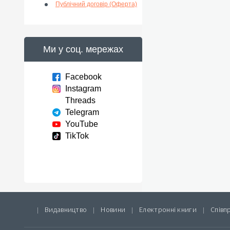
Публічний договір (Оферта)
Ми у соц. мережах
Facebook
Instagram
Threads
Telegram
YouTube
TikTok
Видавництво
Новини
Електронні книги
Співп
|
|
|
|