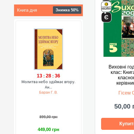
Книга дня
Знижка 50%
Виховні го
клас: Книг
13
:
28
:
35
класно
Молитва небо здіймає вгору.
керівни
Ан...
Баран Г. В.
Гісем 
50,00 
899,00 грн
Купит
449,00 грн