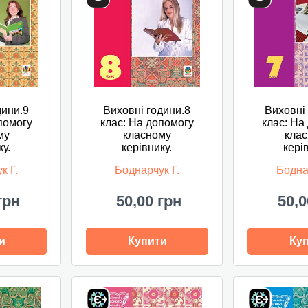
дини.9
Виховні години.8
Виховні
помогу
клас: На допомогу
клас: На
му
класному
кла
ку.
керівнику.
кері
к Г.
Боднарчук Г.
Бодна
грн
50,00 грн
50,0
и
Купити
Ку