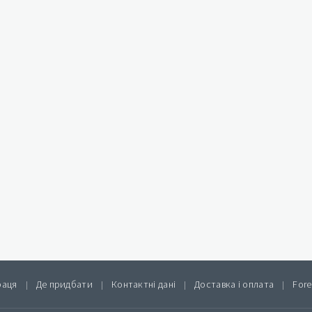
раця
Де придбати
Контактні дані
Доставка і оплата
Fore
|
|
|
|