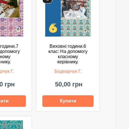
 години.7
Виховні години.6
 допомогу
клас: На допомогу
сному
класному
внику.
керівнику.
рчук Г.
Боднарчук Г.
0 грн
50,00 грн
пити
Купити