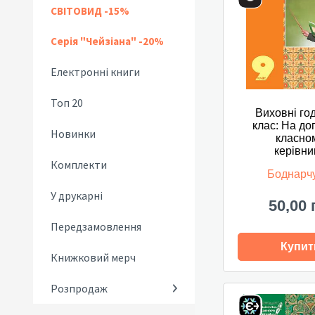
СВІТОВИД -15%
Серія "Чейзіана" -20%
Електронні книги
Топ 20
Виховні го
клас: На до
Новинки
класно
керівни
Комплекти
Боднарчу
У друкарні
50,00 
Передзамовлення
Купит
Книжковий мерч
Розпродаж