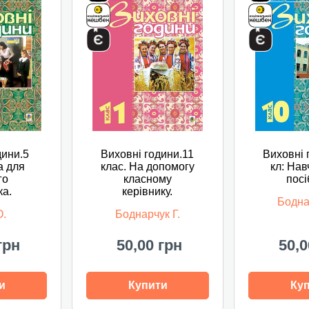
дини.5
Виховні години.11
Виховні 
а для
клас. На допомогу
кл: На
го
класному
посі
ка.
керівнику.
Бодна
О.
Боднарчук Г.
грн
50,00 грн
50,0
и
Купити
Ку