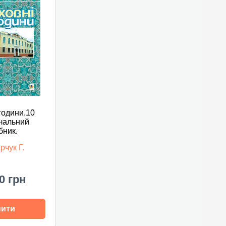
години.10
вчальний
бник.
рчук Г.
0 грн
пити