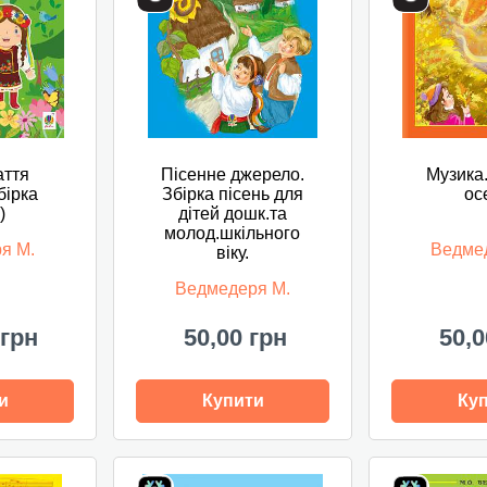
аття
Пісенне джерело.
Музика
збірка
Збірка пісень для
ос
)
дітей дошк.та
молод.шкільного
я М.
Ведме
віку.
Ведмедеря М.
 грн
50,00 грн
50,0
и
Купити
Ку