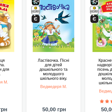
иця
Ластівочка. Пісні
Красне
ла.
для дітей
надворі
и для
дошкільного та
пісень 
.
молодшого
дошкіл
шкільного віку.
моло
я М.
шкільно
Ведмедеря М.
Ведме
грн
50,00 грн
50,0