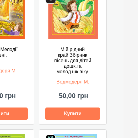
.Мелодії
Мій рідний
ені.
край.Збірник
пісень для дітей
дошк.та
деря М.
молод.шк.віку.
Ведмедеря М.
0 грн
50,00 грн
пити
Купити