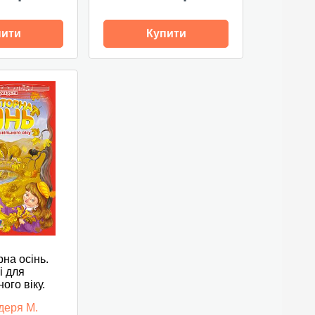
пити
Купити
на осінь.
і для
ого віку.
деря М.