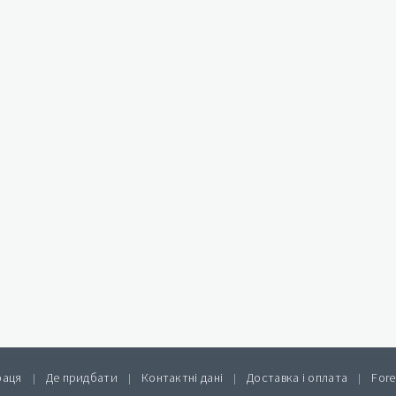
раця
Де придбати
Контактні дані
Доставка і оплата
Fore
|
|
|
|