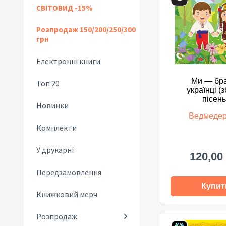
СВІТОВИД -15%
Розпродаж 150/200/250/300
грн
Електронні книги
Ми — бр
Топ 20
українці (
пісень
Новинки
Ведмедер
Комплекти
У друкарні
120,00
Передзамовлення
Купит
Книжковий мерч
Розпродаж