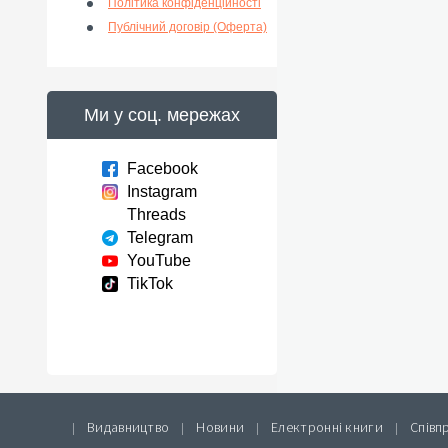
Політика конфіденційності
Публічний договір (Оферта)
Ми у соц. мережах
Facebook
Instagram
Threads
Telegram
YouTube
TikTok
Видавництво
Новини
Електронні книги
Співп
|
|
|
|