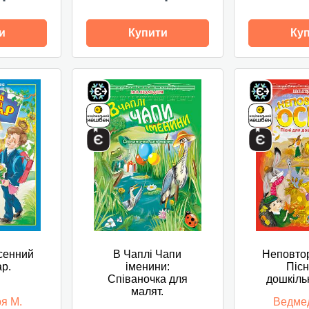
и
Купити
Ку
сенний
В Чаплі Чапи
Неповтор
р.
іменини:
Пісн
Співаночка для
дошкільн
малят.
я М.
Ведме