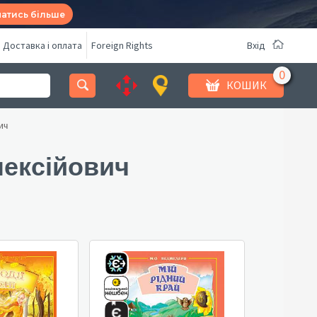
натись більше
Доставка і оплата
Foreign Rights
Вхід
КОШИК
ич
ексійович