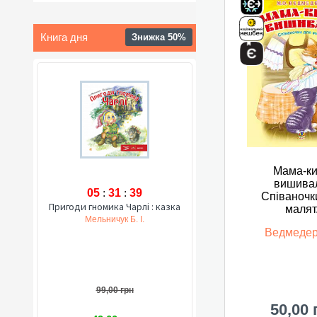
Книга дня
Знижка 50%
Мама-к
вишива
05
:
31
:
38
Співаночк
Пригоди гномика Чарлі : казка
малят
Мельничук Б. І.
Ведмедер
99,00 грн
50,00 