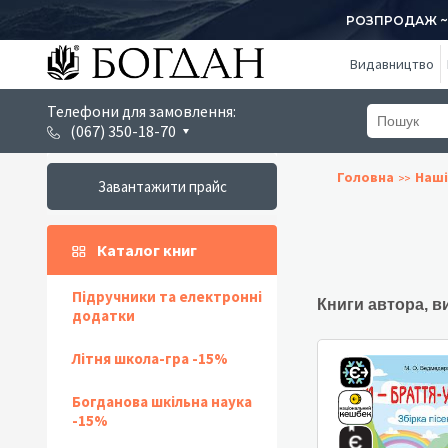
РОЗПРОДАЖ ~ 1
Видавництво
Телефони для замовлення:
(067) 350-18-70
Головна
Наші
Завантажити прайс
Каталог книг
Підручники та електронні
Книги автора, в
додатки
Літня школа-гра -15%
Богданова шкільна наука
-15%