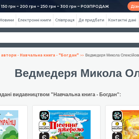
50 грн ~ 200 грн ~ 250 грн ~ 300 грн ~ РОЗПРОДАЖ
Діз
Новини
Електронні книги
Співпраця
Де придбати
Контактні дані
 автори - Навчальна книга - "Богдан"
Ведмедеря Микола Олексійов
Ведмедеря Микола Ол
идані видавництвом "Навчальна книга - Богдан":