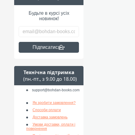
Будьте в курсі усіх
новинок!
Підписатися
Технічна підтримка
(пн.-пт., з 9.00 до 18.00)
support@bohdan-books.com
Як зробити замовлення?
Способи оплати
Доставка замовлень
Умови доставки, оплати і
повернення