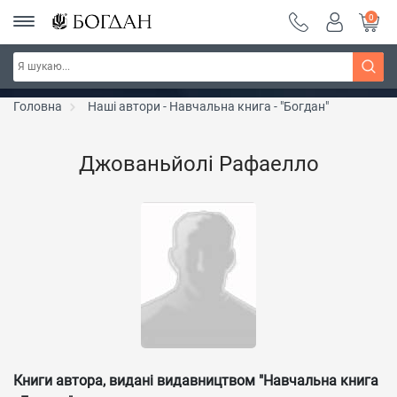
0
Серія "Чейзіана" ~ знижка 20%
Дізнатись більше
Головна
Наші автори - Навчальна книга - "Богдан"
Джованьйолі Рафаелло
Книги автора, видані видавництвом "Навчальна книга