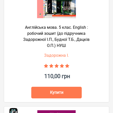
Англійська мова. 5 клас. English :
робочий зошит (до підручника
Задорожної І.П., Будної Т.Б., Дацків
О.П.) НУШ
Задорожна І.
110,00 грн
Купити