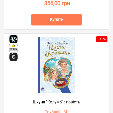
356,00 грн
Купити
-
15%
Шхуна "Колумб" : повість
Трублаїні М.