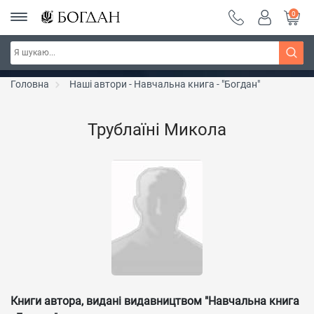
0
Серія "Чейзіана" ~ знижка 20%
Дізнатись більше
Головна
Наші автори - Навчальна книга - "Богдан"
Трублаїні Микола
Книги автора, видані видавництвом "Навчальна книга