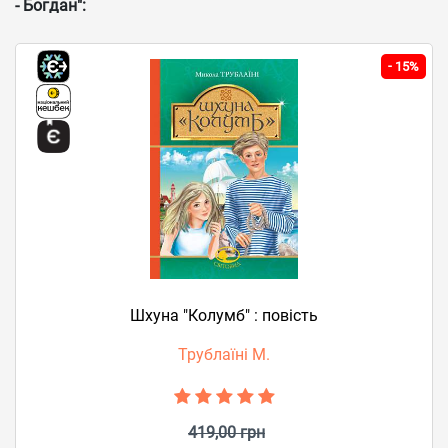
- Богдан":
-
15%
Шхуна "Колумб" : повість
Трублаїні М.
419,00 грн