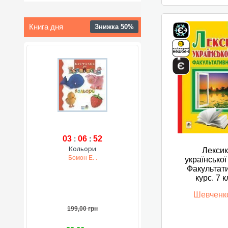
Книга дня
Знижка 50%
03
:
06
:
51
Кольори
Лекси
Бомон Е. .
української
Факультат
курс. 7 
Шевченк
199,00 грн