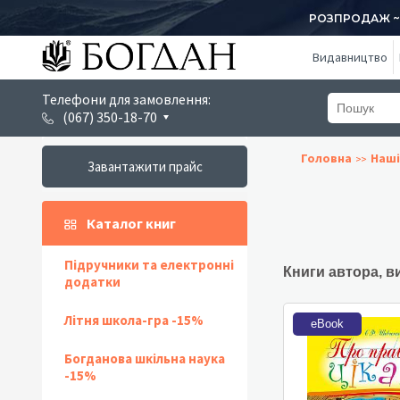
РОЗПРОДАЖ ~ 1
Видавництво
Телефони для замовлення:
(067) 350-18-70
Головна
Наші
Завантажити прайс
Каталог книг
Підручники та електронні
Книги автора, в
додатки
Літня школа-гра -15%
eBook
Богданова шкільна наука
-15%