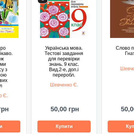
Про
Українська мова.
Слово п
ікаво.
Тестові завдання
Гна
ож
для перевірки
ами
знань. 9 клас.
Шевче
у з
Вид.2-е, доп.і
сою
переробл.
вих
Шевченко Є.
л
о Є.
грн
50,00 грн
50,0
и
Купити
Ку