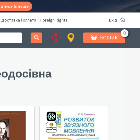
натись більше
Доставка і оплата
Foreign Rights
Вхід
КОШИК
еодосівна