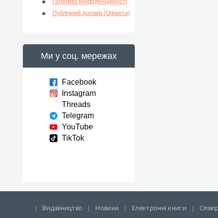
Політика конфіденційності
Публічний договір (Оферта)
Ми у соц. мережах
Facebook
Instagram
Threads
Telegram
YouTube
TikTok
Видавництво
Новини
Електронні книги
Співп
|
|
|
|