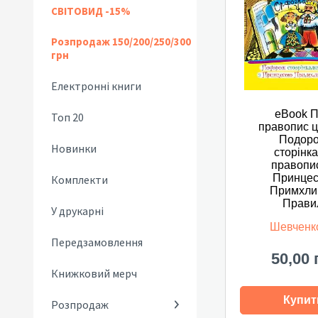
СВІТОВИД -15%
Розпродаж 150/200/250/300
грн
Електронні книги
eBook 
Топ 20
правопис ц
Подор
Новинки
сторінк
правопис
Принце
Комплекти
Примхли
Прави
У друкарні
Шевченк
Передзамовлення
50,00 
Книжковий мерч
Купит
Розпродаж