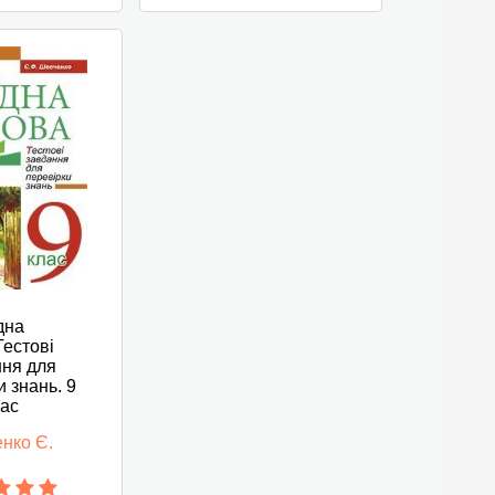
дна
Тестові
ння для
и знань. 9
лас
нко Є.