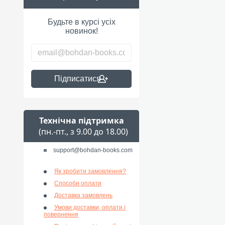
Будьте в курсі усіх
новинок!
Підписатися
Технічна підтримка
(пн.-пт., з 9.00 до 18.00)
support@bohdan-books.com
Як зробити замовлення?
Способи оплати
Доставка замовлень
Умови доставки, оплати і
повернення