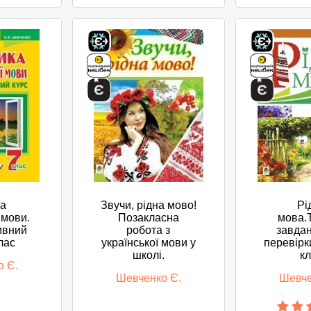
ка
Звучи, рідна мово!
Рі
 мови.
Позакласна
мова.
ивний
робота з
завда
клас
української мови у
перевірк
школі.
к
о Є.
Шевченко Є.
Шевче