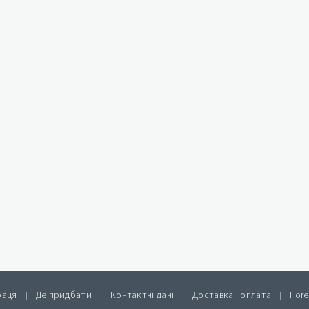
раця
Де придбати
Контактні дані
Доставка і оплата
Fore
|
|
|
|