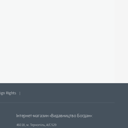
ign Rights
|
Інтернет-магазин «Видавництво Богдан»:
46018, м. Тернопіль, А/С 529