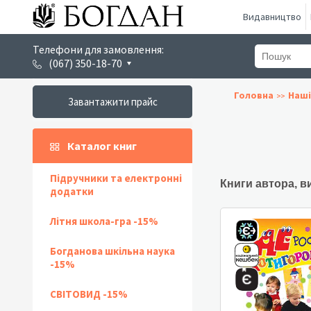
Видавництво
Телефони для замовлення:
(067) 350-18-70
Головна
Наші
Завантажити прайс
Каталог книг
Підручники та електронні
Книги автора, в
додатки
Літня школа-гра -15%
Богданова шкільна наука
-15%
СВІТОВИД -15%