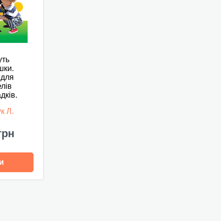
уть
шки.
 для
лів
дків.
к Л.
грн
и