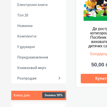
Електронні книги
Топ 20
Новинки
Де рост
котигоро
Комплекти
Посібник
виховате
дитячих са
У друкарні
Бондарчу
Передзамовлення
50,00 
Книжковий мерч
Розпродаж
Купит
Книга дня
Знижка 50%