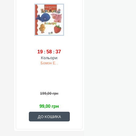
19
:
58
:
36
Кольори
Бомон Е. .
199,00 грн
99,00 грн
ДО КОШИКА