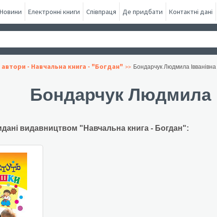
Новини
Електронні книги
Співпраця
Де придбати
Контактні дані
 автори - Навчальна книга - "Богдан"
Бондарчук Людмила Івванівна
Бондарчук Людмила 
идані видавництвом "Навчальна книга - Богдан":