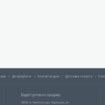
раця
Де придбати
Контактні дані
Доставка і оплата
Fore
|
|
|
|
Відділ гуртового продажу:
46008, м. Тернопіль, вул. Подільська, 44