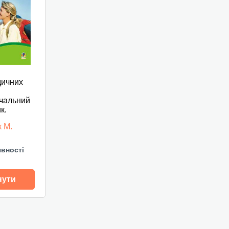
дичних
вчальний
к.
 М.
явності
нути