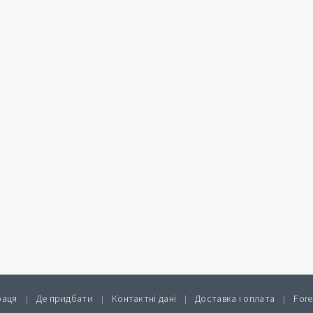
раця
Де придбати
Контактні дані
Доставка і оплата
Fore
|
|
|
|