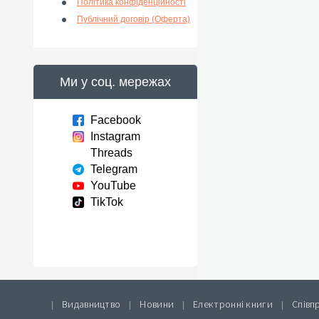
Політика конфіденційності
Публічний договір (Оферта)
Ми у соц. мережах
Facebook
Instagram
Threads
Telegram
YouTube
TikTok
Видавництво
Новини
Електронні книги
Співп
|
|
|
|