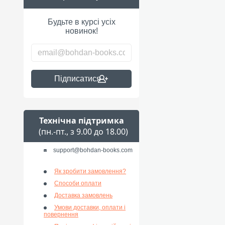
Будьте в курсі усіх
новинок!
Підписатися
Технічна підтримка
(пн.-пт., з 9.00 до 18.00)
support@bohdan-books.com
Як зробити замовлення?
Способи оплати
Доставка замовлень
Умови доставки, оплати і
повернення