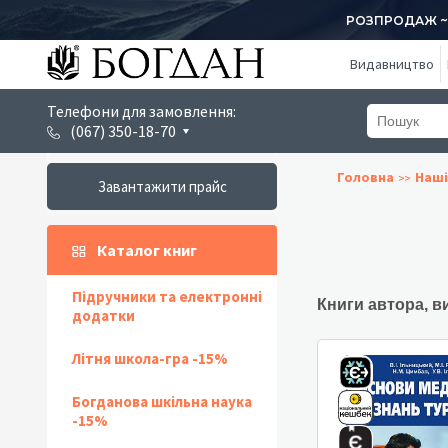
РОЗПРОДАЖ ~ 1
Видавництво
Телефони для замовлення:
(067) 350-18-70
Головна
Наші
Завантажити прайс
Каталог книг
Підручники та електронні
Книги автора, в
додатки
Літня школа-гра -15%
Богданова шкільна наука
-15%