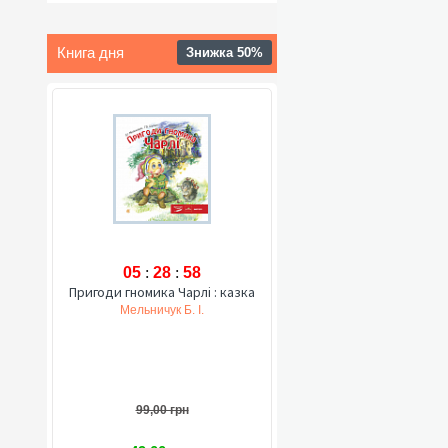
Книга дня
Знижка 50%
05
:
28
:
57
Пригоди гномика Чарлі : казка
Мельничук Б. І.
99,00 грн