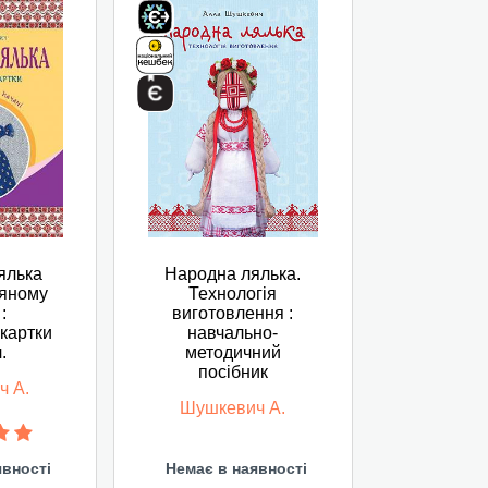
ялька
Народна лялька.
зяному
Технологія
:
виготовлення :
 картки
навчально-
л.
методичний
посібник
ч А.
Шушкевич А.
явності
Немає в наявності