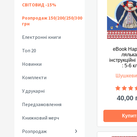
СВІТОВИД -15%
Розпродаж 150/200/250/300
грн
Електронні книги
eBook На
Топ 20
лялька
інструкційні
Новинки
: 5-6 к
Шушкеви
Комплекти
У друкарні
40,00 
Передзамовлення
Купит
Книжковий мерч
Розпродаж