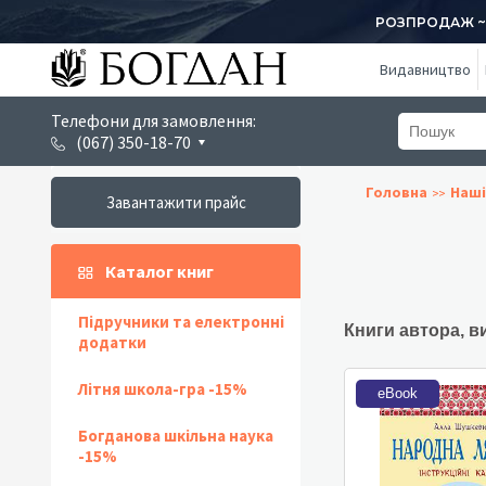
РОЗПРОДАЖ ~ 1
Видавництво
Телефони для замовлення:
(067) 350-18-70
Головна
Наші
Завантажити прайс
Каталог книг
Підручники та електронні
Книги автора, в
додатки
Літня школа-гра -15%
eBook
Богданова шкільна наука
-15%