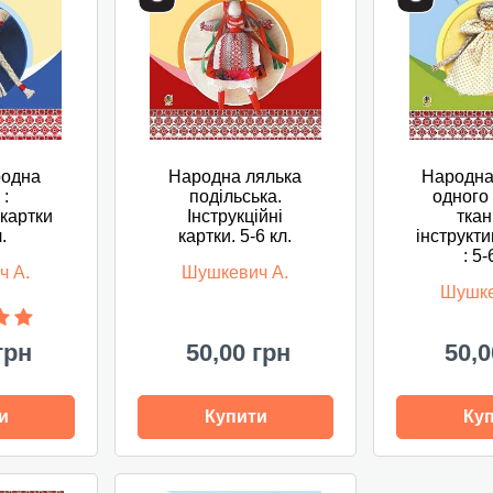
родна
Народна лялька
Народна
 :
подільська.
одного
 картки
Інструкційні
ткан
л.
картки. 5-6 кл.
інструкти
: 5-
ч А.
Шушкевич А.
Шушке
грн
50,00 грн
50,0
и
Купити
Ку