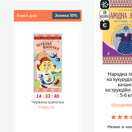
Книга дня
Знижка 50%
Народна л
на кукуруд
качані 
інструкційні
: 5-6 к
14
:
33
:
39
Червона шапочка
Шушкеви
Перро Ш. .
Немає в на