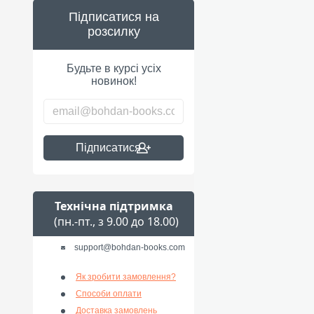
Підписатися на
розсилку
Будьте в курсі усіх
новинок!
Підписатися
Технічна підтримка
(пн.-пт., з 9.00 до 18.00)
support@bohdan-books.com
Як зробити замовлення?
Способи оплати
Доставка замовлень