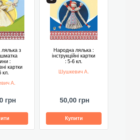
 лялька з
Народна лялька :
 шматка
інструкційні картки
ини :
: 5-6 кл.
вні картки
Шушкевич А.
6 кл.
вич А.
0 грн
50,00 грн
пити
Купити