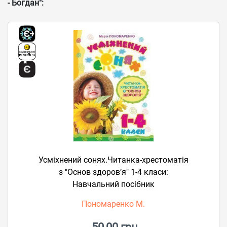
- Богдан":
Усміхнений сонях.Читанка-хрестоматія
з "Основ здоров’я" 1-4 класи:
Навчальний посібник
Пономаренко М.