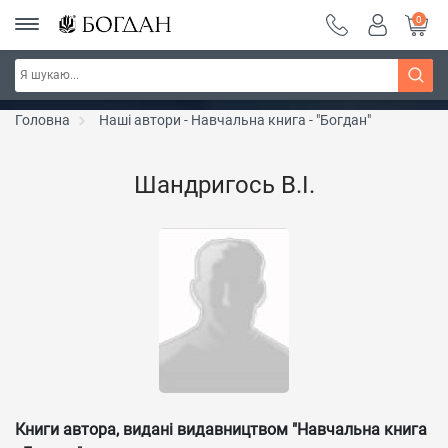
0
Серія "Вандербікери" ~ знижка 25%
Дізнатись більше
Головна
Наші автори - Навчальна книга - "Богдан"
Шандригось В.І.
Книги автора, видані видавництвом "Навчальна книга