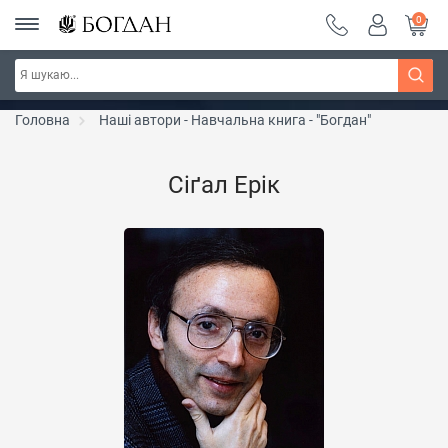
0
Серія "Чейзіана" ~ знижка 20%
Дізнатись більше
Головна
Наші автори - Навчальна книга - "Богдан"
Сіґал Ерік