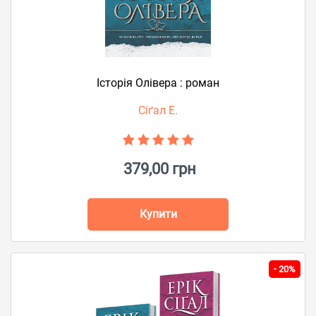
Історія Олівера : роман
Сіґал Е.
379,00 грн
Купити
-
20%