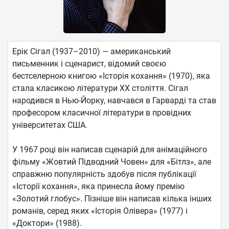
Ерік Сігал (1937–2010) — американський
письменник і сценарист, відомий своєю
бестселерною книгою «Історія кохання» (1970), яка
стала класикою літератури ХХ століття. Сігал
народився в Нью-Йорку, навчався в Гарварді та став
професором класичної літератури в провідних
університетах США.
У 1967 році він написав сценарій для анімаційного
фільму «Жовтий Підводний Човен» для «Бітлз», але
справжню популярність здобув після публікації
«Історії кохання», яка принесла йому премію
«Золотий глобус». Пізніше він написав кілька інших
романів, серед яких «Історія Олівера» (1977) і
«Доктори» (1988).