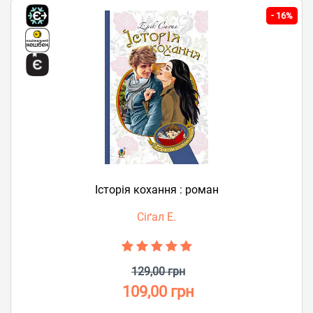
-
16%
Історія кохання : роман
Сіґал Е.
129,00 грн
109,00 грн