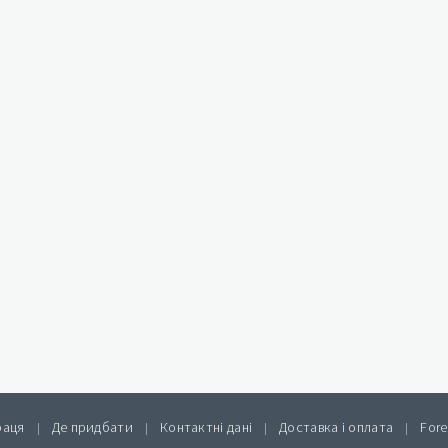
раця
Де придбати
Контактні дані
Доставка і оплата
Fore
|
|
|
|