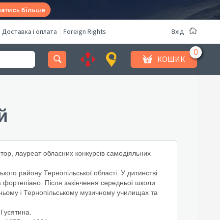
натись більше
Доставка і оплата
Foreign Rights
Вхід
КОШИК
й
итор, лауреат обласних конкурсів самодіяльних
ького району Тернопільської області. У дитинстві
та фортепіано. Після закінчення середньої школи
т­ньому і Тернопільському музичному училищах та
 Гусятина.