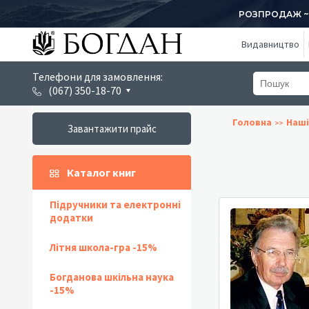
РОЗПРОДАЖ ~ 1
Видавництво
Телефони для замовлення:
(067) 350-18-70
Головна
Наші
Завантажити прайс
Каталог книг
Підручники та електронні
додатки
Літня школа-гра -15%
Богданова шкільна наука
-15%