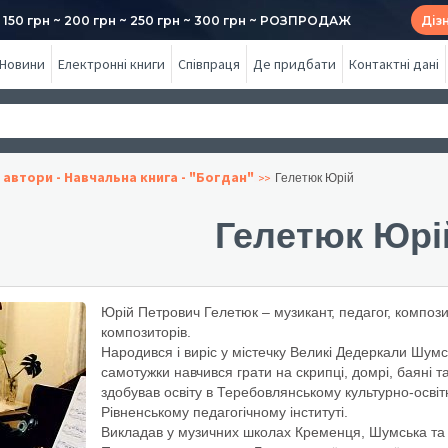
50 грн ~ 200 грн ~ 250 грн ~ 300 грн ~ РОЗПРОДАЖ
Діз
Новини
Електронні книги
Співпраця
Де придбати
Контактні дані
 автори - Навчальна книга - "Богдан"
Гелетюк Юрій
Гелетюк Юрі
Юрій Петрович Гелетюк – музикант, педагог, композ
композиторів.
Народився і виріс у містечку Великі Де­деркали Шумс
самотужки навчився грати на скрипці, домрі, баяні 
здобував освіту в Теребовлянському культурно-осві
Рів­ненському педагогічному інституті.
Викладав у музич­них школах Кременця, Шумська та