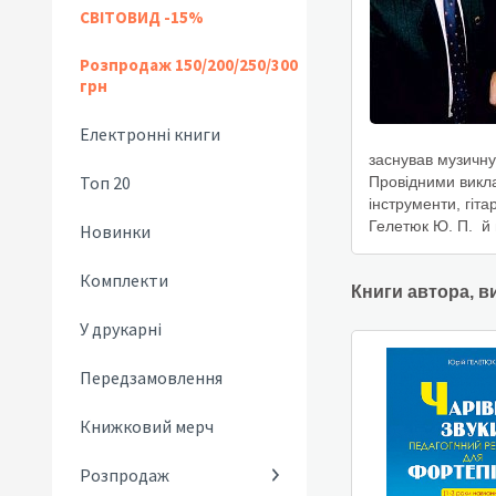
СВІТОВИД -15%
Розпродаж 150/200/250/300
грн
Електронні книги
заснував музичну 
Топ 20
Провідними викла
інструменти, гітар
Гелетюк Ю. П. й 
Новинки
Комплекти
Книги автора, в
У друкарні
Передзамовлення
Книжковий мерч
Розпродаж