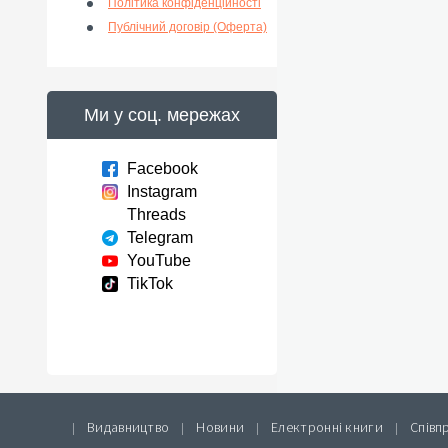
Політика конфіденційності
Публічний договір (Оферта)
Ми у соц. мережах
Facebook
Instagram
Threads
Telegram
YouTube
TikTok
Видавництво
Новини
Електронні книги
Співп
|
|
|
|