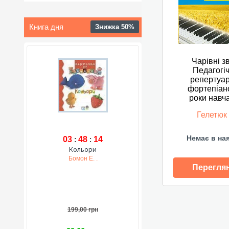
Книга дня
Знижка 50%
Чарівні з
Педагогі
репертуар
фортепіано
роки навч
Гелетюк
Немає в на
03
:
48
:
13
Кольори
Бомон Е. .
Перегля
199,00 грн