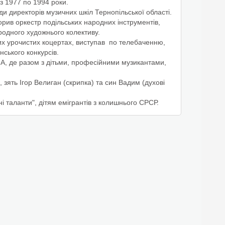
з 1977 по 1994 роки.
ди директорів музичних шкіл Тернопільської області.
рив оркестр подільських народних інструментів,
родного художнього колективу.
их урочистих коцертах, виступав по телебаченню,
ського конкурсів.
ША, де разом з дітьми, професійними музикантами,
зять Ігор Велиган (скрипка) та син Вадим (духові
 таланти", дітям емігрантів з колишнього СРСР.