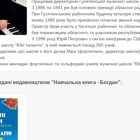
Працював директором Гусятинської музичної школи 
З 1985 по 1991 рік був головою президії обласної ра
При Гусятинському районному будинку культури ство
якому 1980 року було присвоєно почесне звання на
Оркестр брав участь у багатьох районних та обласн
був переможцем обласного та учасником республікан
У 1996 році Юрій Петрович з сім'єю емігрував до С
школу "Юні таланти", в якій навчається понад 200 учнів.
дачами цієї школи є його дочка Міра (фортепіано, директор школи), 
а).
нині викладає фортепіано та сольфеджіо учням музичної школи "Юні
идані видавництвом "Навчальна книга - Богдан":