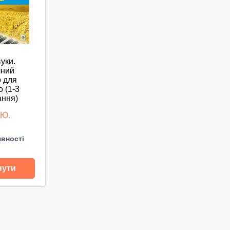
вуки.
чний
 для
 (1-3
ання)
 Ю.
явності
нути