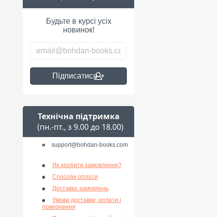
Будьте в курсі усіх
новинок!
Підписатися
Технічна підтримка
(пн.-пт., з 9.00 до 18.00)
support@bohdan-books.com
Як зробити замовлення?
Способи оплати
Доставка замовлень
Умови доставки, оплати і
повернення