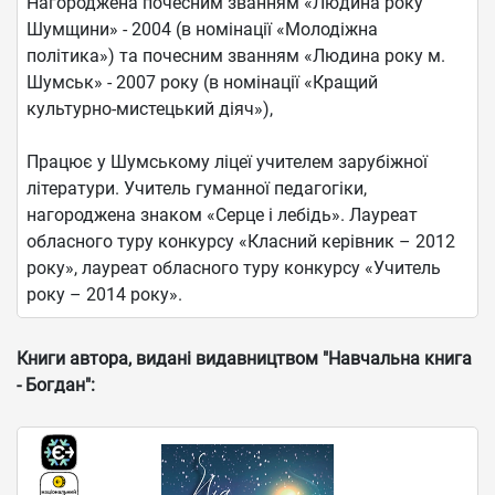
Нагороджена почесним званням «Людина року
Шумщини» - 2004 (в номінації «Молодіжна
політика») та почесним званням «Людина року м.
Шумськ» - 2007 року (в номінації «Кращий
культурно-мистецький діяч»),
Працює у Шумському ліцеї учителем зарубіжної
літератури. Учитель гуманної педагогіки,
нагороджена знаком «Серце і лебідь». Лауреат
обласного туру конкурсу «Класний керівник – 2012
року», лауреат обласного туру конкурсу «Учитель
року – 2014 року».
Книги автора, видані видавництвом "Навчальна книга
- Богдан":