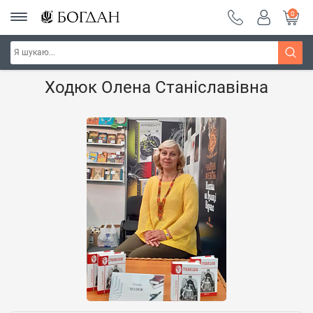
0
Головна
Наші автори - Навчальна книга - "Богдан"
Ходюк Олена Станіславівна