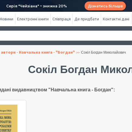
Серія "Чейзіана" ~ знижка 20%
Дізнатись більше
Новини
Електронні книги
Співпраця
Де придбати
Контактні дані
 автори - Навчальна книга - "Богдан"
Сокіл Богдан Миколайович
Сокіл Богдан Мико
идані видавництвом "Навчальна книга - Богдан":