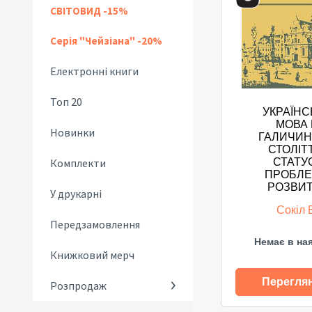
СВІТОВИД -15%
Серія "Чейзіана" -20%
Електронні книги
Топ 20
УКРАЇНС
МОВА 
Новинки
ГАЛИЧИНІ
СТОЛІТ
Комплекти
СТАТУС
ПРОБЛ
РОЗВИ
У друкарні
Сокіл 
Передзамовлення
Немає в на
Книжковий мерч
Перегля
Розпродаж