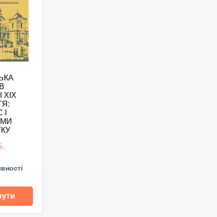
ЬКА
В
 ХІХ
ТЯ:
 І
ЕМИ
ТКУ
Б.
явності
нути