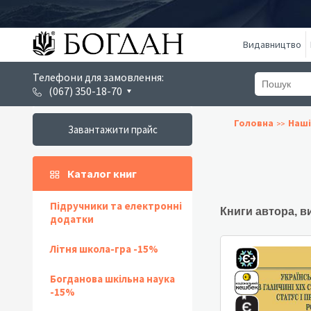
Видавництво
Телефони для замовлення:
(067) 350-18-70
Головна
Наші
Завантажити прайс
Каталог книг
Підручники та електронні
Книги автора, в
додатки
Літня школа-гра -15%
Богданова шкільна наука
-15%