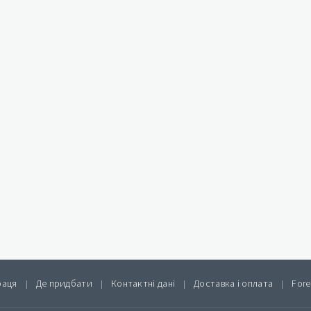
раця
Де придбати
Контактні дані
Доставка і оплата
Fore
|
|
|
|