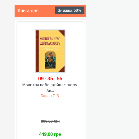
Книга дня
Знижка 50%
09
:
35
:
54
Молитва небо здіймає вгору.
Ан...
Баран Г. В.
899,00 грн
449,00 грн