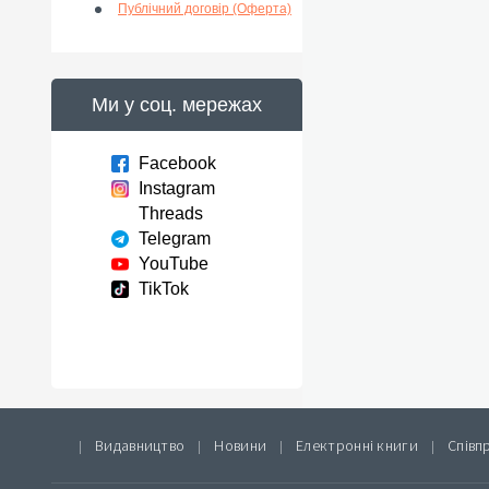
Публічний договір (Оферта)
Ми у соц. мережах
Facebook
Instagram
Threads
Telegram
YouTube
TikTok
Видавництво
Новини
Електронні книги
Співп
|
|
|
|