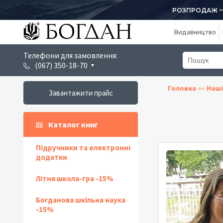
РОЗПРОДАЖ ~ 1
Видавництво
Телефони для замовлення:
(067) 350-18-70
Головна
Наші
Завантажити прайс
Каталог книг
Підручники та електронні
додатки
Літня школа-гра -15%
Богданова шкільна наука
-15%