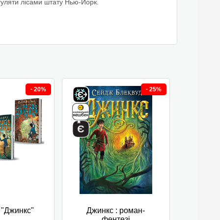
гуляти лісами штату Нью-Йорк.
-
-
20%
25%
 "Джинкс"
Джинкс : роман-
фентезі