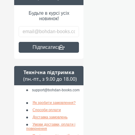
Будьте в курсі усіх
новинок!
Підписатися
Технічна підтримка
(пн.-пт., з 9.00 до 18.00)
support@bohdan-books.com
Як зробити замовлення?
Способи оплати
Доставка замовлень
Умови доставки, оплати і
повернення