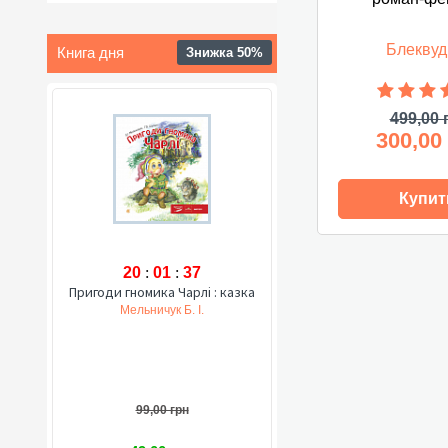
Блеквуд
Книга дня
Знижка 50%
499,00 
300,00
Купит
20
:
01
:
37
Пригоди гномика Чарлі : казка
Мельничук Б. І.
99,00 грн