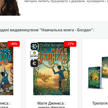
Авторка любить працювати з деревом, куховарити і 
идані видавництвом "Навчальна книга - Богдан":
-
-
40%
27%
нкса :
Магія Джинкса :
Трилогія
нтезі
роман-фентезі