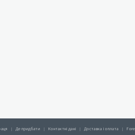
раця
Де придбати
Контактні дані
Доставка і оплата
Fore
|
|
|
|