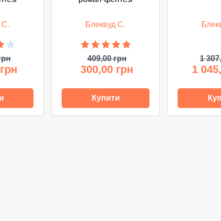
 С.
Блеквуд С.
Блек
грн
409,00 грн
1 307
 грн
300,00 грн
1 045
и
Купити
Ку