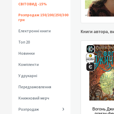
СВІТОВИД -15%
Розпродаж 150/200/250/300
грн
Електронні книги
Книги автора, в
Топ 20
Новинки
Комплекти
У друкарні
Передзамовлення
Книжковий мерч
Розпродаж
Вогонь Джи
роман-фе