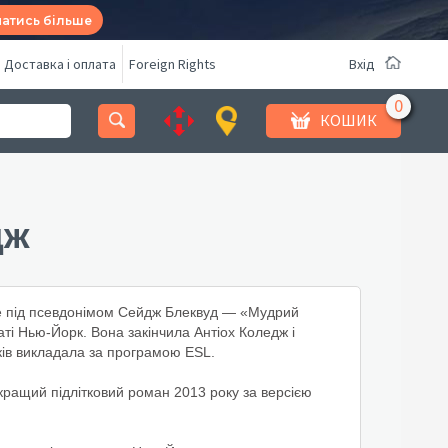
натись більше
Доставка і оплата
Foreign Rights
Вхід
КОШИК
дж
е під псевдонімом Сейдж Блеквуд — «Мудрий
аті Нью-Йорк. Вона закінчила Антіох Коледж і
років викладала за програмою ESL.
кращий підлітковий роман 2013 року за версією