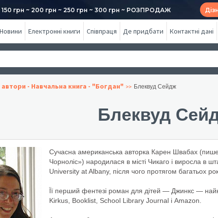
50 грн ~ 200 грн ~ 250 грн ~ 300 грн ~ РОЗПРОДАЖ
Діз
Новини
Електронні книги
Співпраця
Де придбати
Контактні дані
 автори - Навчальна книга - "Богдан"
Блеквуд Сейдж
Блеквуд Сей
Сучасна американська авторка Карен Швабах (пиш
Чорноліс») народилася в місті Чикаго і виросла в шт
University at Albany, після чого протягом багатьох 
Її перший фентезі роман для дітей — Джинкс — най
Kirkus, Booklist, School Library Journal і Amazon.