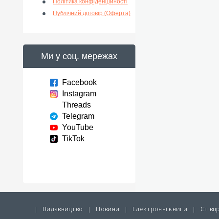
Політика конфіденційності
Публічний договір (Оферта)
Ми у соц. мережах
Facebook
Instagram
Threads
Telegram
YouTube
TikTok
Видавництво
Новини
Електронні книги
Співп
|
|
|
|