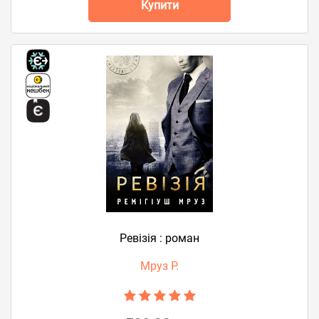
Купити
Ревізія : роман
Мруз Р.