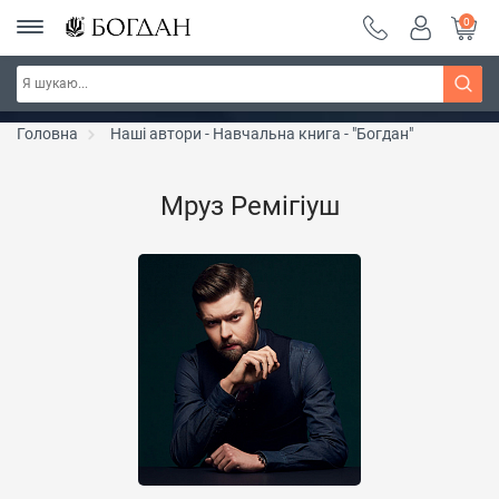
0
Серія "Чейзіана" ~ знижка 20%
Дізнатись більше
Головна
Наші автори - Навчальна книга - "Богдан"
Мруз Ремігіуш