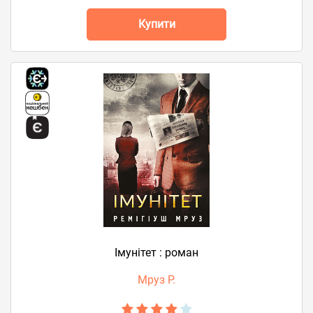
Купити
Імунітет : роман
Мруз Р.