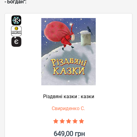
- Богдан":
Різдвяні казки : казки
Свириденко С.
649,00 грн