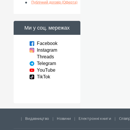
Публічний договір (Оферта)
Ми у соц. мережах
Facebook
Instagram
Threads
Telegram
YouTube
TikTok
Видавництво
Новини
Електронні книги
Співп
|
|
|
|