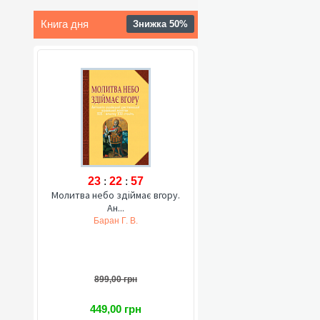
Книга дня
Знижка 50%
23
:
22
:
56
Молитва небо здіймає вгору.
Ан...
Баран Г. В.
899,00 грн
449,00 грн