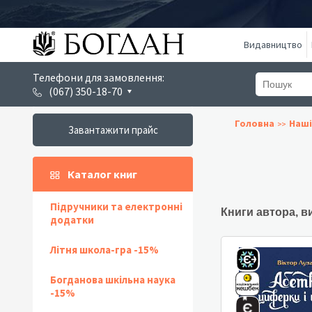
Видавництво
Телефони для замовлення:
(067) 350-18-70
Головна
Наші
Завантажити прайс
Каталог книг
Підручники та електронні
Книги автора, в
додатки
Літня школа-гра -15%
Богданова шкільна наука
-15%