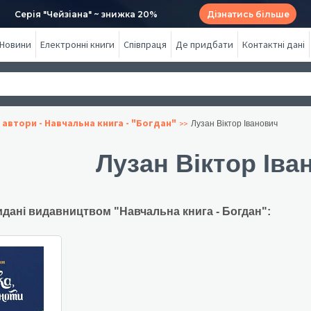
Серія "Чейзіана" ~ знижка 20%
Дізнатись більше
Новини
Електронні книги
Співпраця
Де придбати
Контактні дані
 автори - Навчальна книга - "Богдан"
Лузан Віктор Іванович
Лузан Віктор Іва
идані видавництвом "Навчальна книга - Богдан":