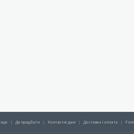
раця
Де придбати
Контактні дані
Доставка і оплата
Fore
|
|
|
|