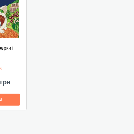
ерки і
В.
 грн
и