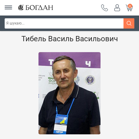
0
Головна
Наші автори - Навчальна книга - "Богдан"
Тибель Василь Васильович