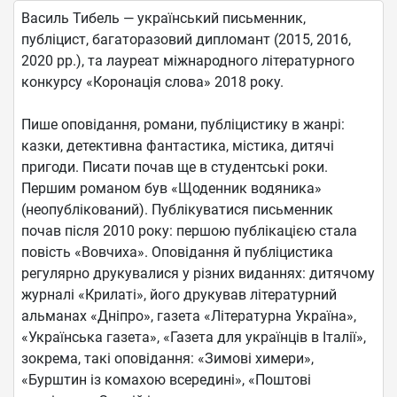
Василь Тибель — український письменник,
публіцист, багаторазовий дипломант (2015, 2016,
2020 рр.), та лауреат міжнародного літературного
конкурсу «Коронація слова» 2018 року.
Пише оповідання, романи, публіцистику в жанрі:
казки, детективна фантастика, містика, дитячі
пригоди. Писати почав ще в студентські роки.
Першим романом був «Щоденник водяника»
(неопублікований). Публікуватися письменник
почав після 2010 року: першою публікацією стала
повість «Вовчиха». Оповідання й публіцистика
регулярно друкувалися у різних виданнях: дитячому
журналі «Крилаті», його друкував літературний
альманах «Дніпро», газета «Літературна Україна»,
«Українська газета», «Газета для українців в Італії»,
зокрема, такі оповідання: «Зимові химери»,
«Бурштин із комахою всередині», «Поштові