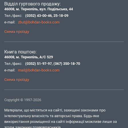
Відділ гуртового продажу:
46008, м. Тернопіль, вул. Подільська, 44
Тел./факс:
(0352) 43-00-46
,
25-18-09
e-mail:
zbut@bohdan-books.com
Схема проїзду
Книга поштою:
46008, м. Тернопіль, А/С 529
Тел./факс:
(0352) 51-97-97
,
(067) 350-18-70
e-mail:
mail@bohdan-books.com
Схема проїзду
Copyright © 1997-2026
Матеріали, що містяться на сайті, захищені законами про
інтелектуальну власність та авторські права. Будь-яке
використання розміщеної на сайті інформації можливе лише за
згоди законних правовласників.