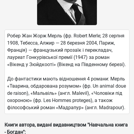
Робер Жан Жорж Мерль (фр. Robert Merle; 28 серпня
1908, Тебесса, Алжир — 28 березня 2004, Париж,
Франція) — французький прозаїк і перекладач,
лауреат Гонкурівської премії (1947) за роман
«Вікенд у Зюйдкооті» (Вікенд на Південному березі).
До фантастики мають відношення 4 романи: Мерль
«Тварина, обдарована розумом» (фр. Un animal doue
de raison), «Мальвіль» (англ. Malevil), «Чоловіки під
охороною» (фр. Les Hommes proteges), а також
філософський роман «Мадрапур» (англ. Madrapour).
Книги автора, видані видавництвом "Навчальна книга
- Богдан":