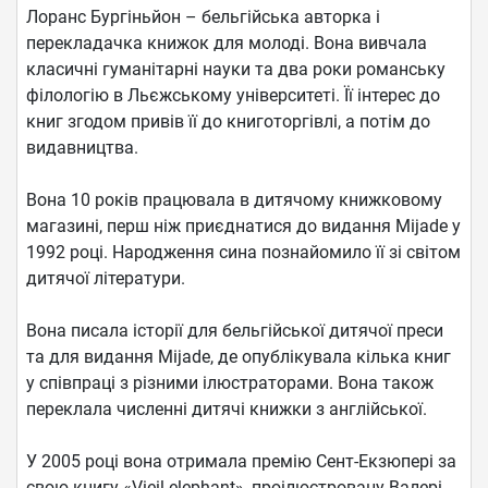
Лоранс Бургіньйон – бельгійська авторка і
перекладачка книжок для молоді. Вона вивчала
класичні гуманітарні науки та два роки романську
філологію в Льєжському університеті. Її інтерес до
книг згодом привів її до книготоргівлі, а потім до
видавництва.
Вона 10 років працювала в дитячому книжковому
магазині, перш ніж приєднатися до видання Mijade у
1992 році. Народження сина познайомило її зі світом
дитячої літератури.
Вона писала історії для бельгійської дитячої преси
та для видання Mijade, де опублікувала кілька книг
у співпраці з різними ілюстраторами. Вона також
переклала численні дитячі книжки з англійської.
У 2005 році вона отримала премію Сент-Екзюпері за
свою книгу «Vieil elephant», проілюстровану Валері