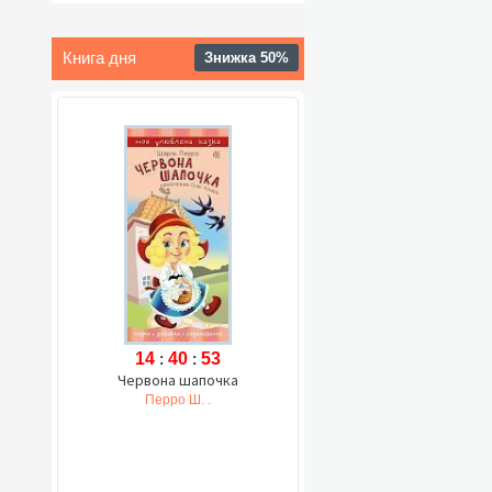
Книга дня
Знижка 50%
14
:
40
:
52
Червона шапочка
Перро Ш. .