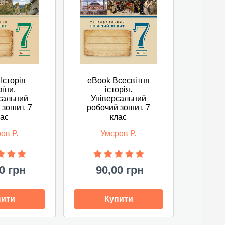
Історія
eBook Всесвітня
аїни.
історія.
сальний
Універсальний
 зошит. 7
робочий зошит. 7
лас
клас
ов Р.
Умєров Р.
0 грн
90,00 грн
пити
Купити