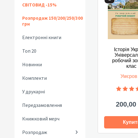
СВІТОВИД -15%
Розпродаж 150/200/250/300
грн
Електронні книги
Історія Ук
Топ 20
Універса
робочий зо
Новинки
клас
Умєров 
Комплекти
У друкарні
200,00
Передзамовлення
Книжковий мерч
Купит
Розпродаж