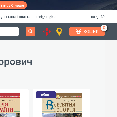
натись більше
Доставка і оплата
Foreign Rights
Вхід
КОШИК
торович
eBook