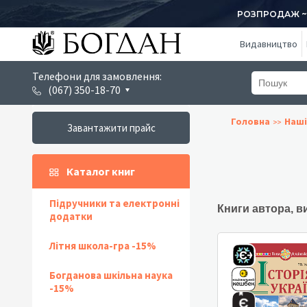
РОЗПРОДАЖ ~ 1
Видавництво
Телефони для замовлення:
(067) 350-18-70
Головна
Наші
Завантажити прайс
Каталог книг
Підручники та електронні
Книги автора, в
додатки
Літня школа-гра -15%
Богданова шкільна наука
-15%