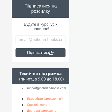
Підписатися на
розсилку
Будьте в курсі усіх
новинок!
Підписатися
Технічна підтримка
(пн.-пт., з 9.00 до 18.00)
support@bohdan-books.com
Як зробити замовлення?
Способи оплати
Доставка замовлень