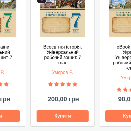
раїни.
Всесвітня історія.
eBook 
льний
Універсальний
Укр
шит. 7
робочий зошит. 7
Універ
клас
робочий
к
Р.
Умєров Р.
Умєр
 грн
200,00 грн
90,0
и
Купити
Ку