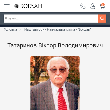
0
Серія "Вандербікери" ~ знижка 25%
Дізнатись більше
Головна
Наші автори - Навчальна книга - "Богдан"
Татаринов Віктор Володимирович