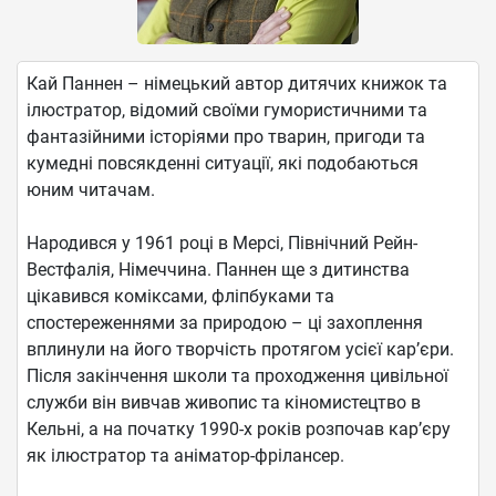
Кай Паннен – німецький автор дитячих книжок та
ілюстратор, відомий своїми гумористичними та
фантазійними історіями про тварин, пригоди та
кумедні повсякденні ситуації, які подобаються
юним читачам.
Народився у 1961 році в Мерсі, Північний Рейн-
Вестфалія, Німеччина. Паннен ще з дитинства
цікавився коміксами, фліпбуками та
спостереженнями за природою – ці захоплення
вплинули на його творчість протягом усієї кар’єри.
Після закінчення школи та проходження цивільної
служби він вивчав живопис та кіномистецтво в
Кельні, а на початку 1990-х років розпочав кар’єру
як ілюстратор та аніматор-фрілансер.