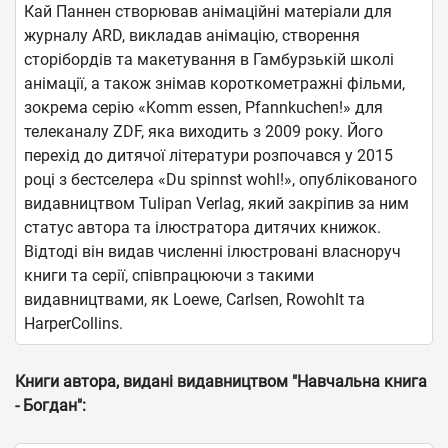
Кай Паннен створював анімаційні матеріали для
журналу ARD, викладав анімацію, створення
сторібордів та макетування в Гамбурзькій школі
анімації, а також знімав короткометражні фільми,
зокрема серію «Komm essen, Pfannkuchen!» для
телеканалу ZDF, яка виходить з 2009 року. Його
перехід до дитячої літератури розпочався у 2015
році з бестселера «Du spinnst wohl!», опублікованого
видавництвом Tulipan Verlag, який закріпив за ним
статус автора та ілюстратора дитячих книжок.
Відтоді він видав численні ілюстровані власноруч
книги та серії, співпрацюючи з такими
видавництвами, як Loewe, Carlsen, Rowohlt та
HarperCollins.
Книги автора, видані видавництвом "Навчальна книга
- Богдан":