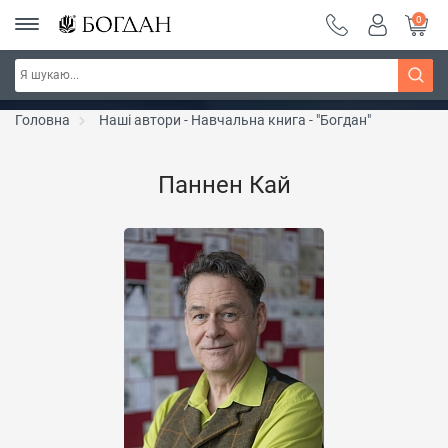
0
Серія "Чейзіана" ~ знижка 20%
Дізнатись більше
Головна
Наші автори - Навчальна книга - "Богдан"
Паннен Кай