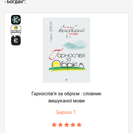
- Богдан":
Гарнослів’я за обрієм : словник
вишуканої мови
Береза Т.