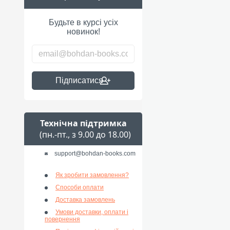
Будьте в курсі усіх
новинок!
Підписатися
Технічна підтримка
(пн.-пт., з 9.00 до 18.00)
support@bohdan-books.com
Як зробити замовлення?
Способи оплати
Доставка замовлень
Умови доставки, оплати і
повернення