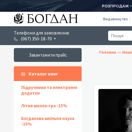
РОЗПРОДАЖ ~ 1
Видавництво
Телефони для замовлення:
(067) 350-18-70
Головна
Наші
Завантажити прайс
Каталог книг
Підручники та електронні
додатки
Літня школа-гра -15%
Богданова шкільна наука
-15%