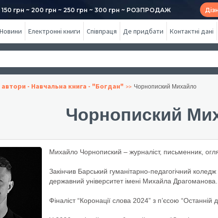
50 грн ~ 200 грн ~ 250 грн ~ 300 грн ~ РОЗПРОДАЖ
Діз
Новини
Електронні книги
Співпраця
Де придбати
Контактні дані
 автори - Навчальна книга - "Богдан"
Чорнопиский Михайло
Чорнопиский Ми
Михайло Чорнопиский – журналіст, письменник, огля
Закінчив Барський гуманітарно-педагогічний коледж
державний університет імені Михайла Драгоманова. 
Фіналіст “Коронації слова 2024” з п’єсою “Останній д