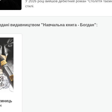
У 2026 році вийшов дебютний роман “Століття таєм
стилі.
идані видавництвом "Навчальна книга - Богдан":
ємниць
н