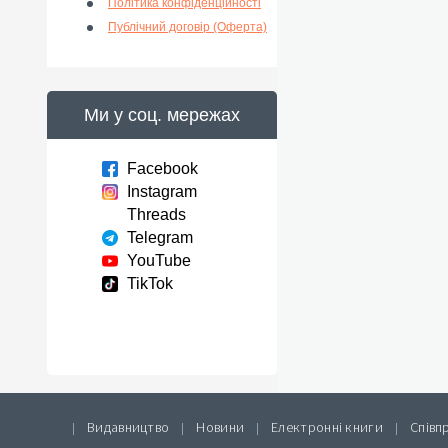
Політика конфіденційності
Публічний договір (Оферта)
Ми у соц. мережах
Facebook
Instagram
Threads
Telegram
YouTube
TikTok
Видавництво
Новини
Електронні книги
Співп
|
|
|
|