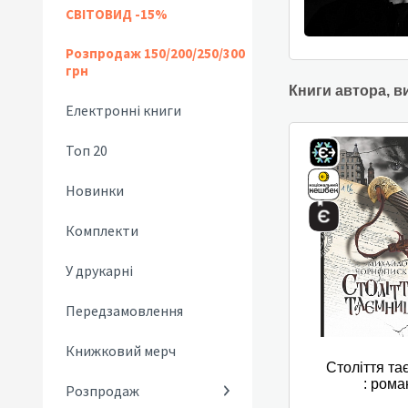
СВІТОВИД -15%
Розпродаж 150/200/250/300
грн
Книги автора, в
Електронні книги
Топ 20
Новинки
Комплекти
У друкарні
Передзамовлення
Книжковий мерч
Століття та
: рома
Розпродаж