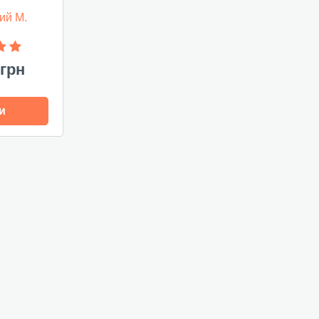
ий М.
 грн
и