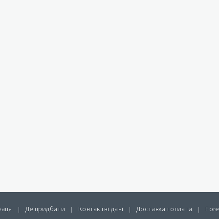
раця
Де придбати
Контактні дані
Доставка і оплата
Fore
|
|
|
|