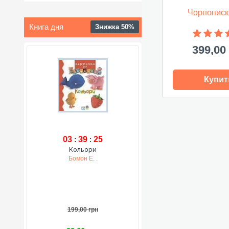
Чорнописк
Книга дня
Знижка 50%
399,00
Купит
03
:
39
:
24
Кольори
Бомон Е. .
199,00 грн