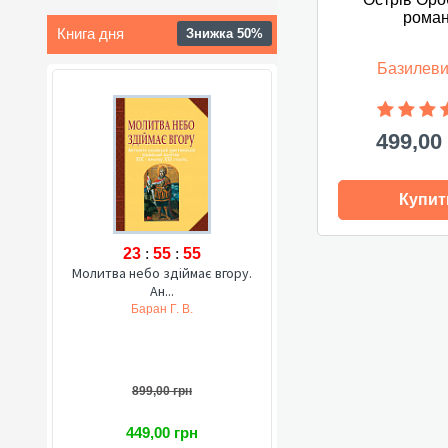
рома
Книга дня
Знижка 50%
Базилеви
499,00
Купит
23
:
55
:
54
Молитва небо здіймає вгору.
Ан...
Баран Г. В.
899,00 грн
449,00 грн