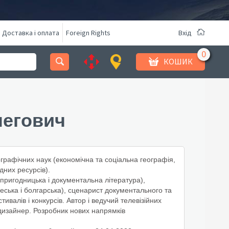
Доставка і оплата
Foreign Rights
Вхід
КОШИК
легович
графічних наук (економічна та соціальна географія,
них ресурсів).
пригодницька і документальна література),
чеська і болгарська), сценарист документального та
ивалів і конкурсів. Автор і ведучий телевізійних
дизайнер. Розробник нових напрямків