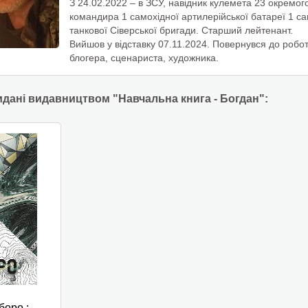
З 24.02.2022 – в ЗСУ, навідник кулемета 23 окремого
командира 1 самохідної артилерійської батареї 1 са
танкової Сіверської бригади. Старший лейтенант.
Вийшов у відставку 07.11.2024. Повернувся до робот
блогера, сценариста, художника.
идані видавництвом "Навчальна книга - Богдан":
боро :