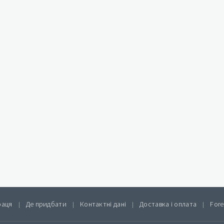
раця
Де придбати
Контактні дані
Доставка і оплата
Fore
|
|
|
|