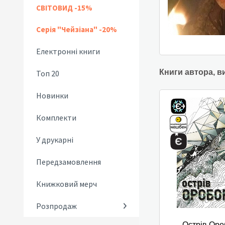
СВІТОВИД -15%
Серія "Чейзіана" -20%
Електронні книги
Книги автора, в
Топ 20
Новинки
Комплекти
У друкарні
Передзамовлення
Книжковий мерч
Розпродаж
Острів Оро