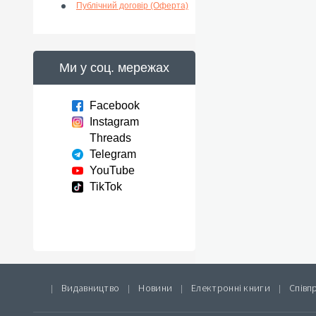
Публічний договір (Оферта)
Ми у соц. мережах
Facebook
Instagram
Threads
Telegram
YouTube
TikTok
Видавництво
Новини
Електронні книги
Співп
|
|
|
|