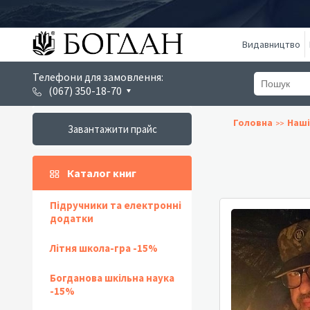
Видавництво
Телефони для замовлення:
(067) 350-18-70
Головна
Наші
Завантажити прайс
Каталог книг
Підручники та електронні
додатки
Літня школа-гра -15%
Богданова шкільна наука
-15%