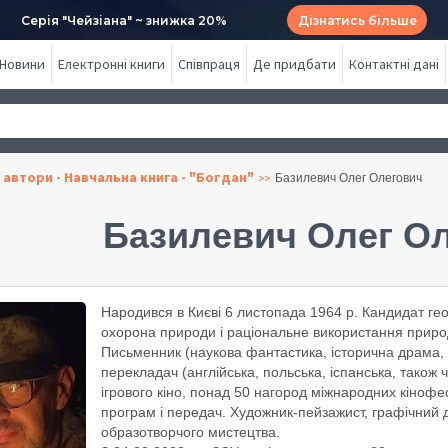
Серія "Чейзіана" ~ знижка 20%
Дізнатись більше
Новини
Електронні книги
Співпраця
Де придбати
Контактні дані
 автори - Навчальна книга - "Богдан"
Базилевич Олег Олегович
Базилевич Олег О
Народився в Києві 6 листопада 1964 р. Кандидат гео
охорона природи і раціональне використання природ
Письменник (наукова фантастика, історична драма, 
перекладач (англійська, польська, іспанська, також 
ігрового кіно, понад 50 нагород міжнародних кінофест
програм і передач. Художник-пейзажист, графічний 
образотворчого мистецтва.