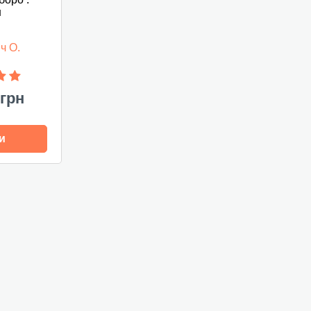
н
ч О.
 грн
и