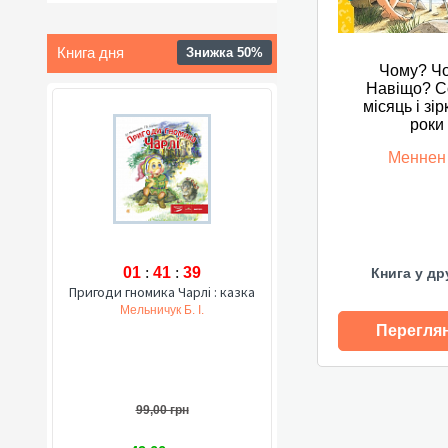
Книга дня
Знижка 50%
Чому? Ч
Навіщо? С
місяць і зір
роки
Меннен
01
:
41
:
38
Книга у др
Пригоди гномика Чарлі : казка
Мельничук Б. І.
Перегля
99,00 грн