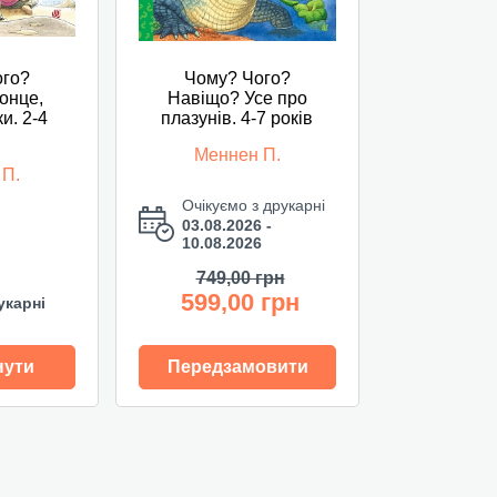
ого?
Чому? Чого?
онце,
Навіщо? Усе про
ки. 2-4
плазунів. 4-7 років
Меннен П.
 П.
Очікуємо з друкарні
03.08.2026 -
10.08.2026
749,00 грн
599,00 грн
укарні
нути
Передзамовити