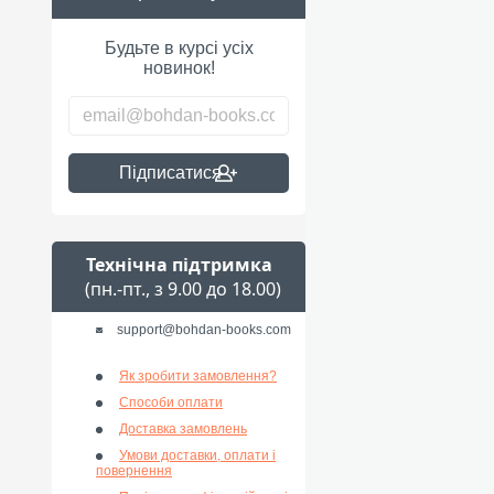
Будьте в курсі усіх
новинок!
Підписатися
Технічна підтримка
(пн.-пт., з 9.00 до 18.00)
support@bohdan-books.com
Як зробити замовлення?
Способи оплати
Доставка замовлень
Умови доставки, оплати і
повернення