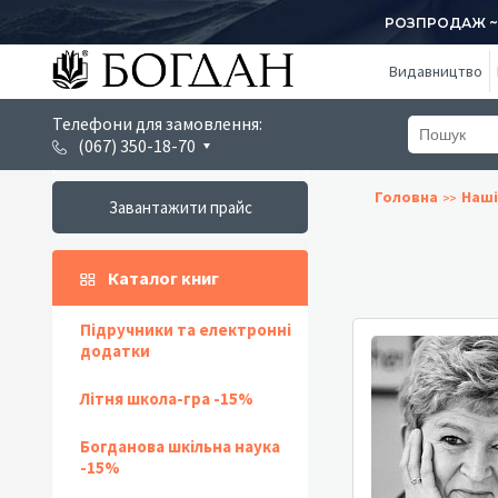
РОЗПРОДАЖ ~ 1
Видавництво
Телефони для замовлення:
(067) 350-18-70
Головна
Наші
Завантажити прайс
Каталог книг
Підручники та електронні
додатки
Літня школа-гра -15%
Богданова шкільна наука
-15%