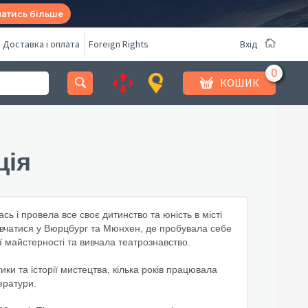
натись більше
Доставка і оплата
Foreign Rights
Вхід
КОШИК
ція
 і провела все своє дитинство та юність в місті
навчатися у Вюрцбург та Мюнхен, де пробувала себе
ї майстерності та вивчала театрознавство.
ки та історії мистецтва, кілька років працювала
тератури.