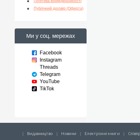
Політика конфіденційності
Публічний договір (Оферта)
Ми у соц. мережах
Facebook
Instagram
Threads
Telegram
YouTube
TikTok
Видавництво
Новини
Електронні книги
Співп
|
|
|
|