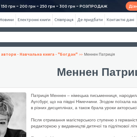
50 грн ~ 200 грн ~ 250 грн ~ 300 грн ~ РОЗПРОДАЖ
Діз
Новини
Електронні книги
Співпраця
Де придбати
Контактні дані
 автори - Навчальна книга - "Богдан"
Меннен Патриція
Меннен Патри
Патриція Меннен – німецька письменниця, народилась
Аугсбург, що на півдні Німеччини. Згодом поїхала 
в різних дисциплінах, а також брала уроки акторсько
Після отримання магістерського ступеню з германісти
редакторкою у видавництві дитячої та підліткової лі