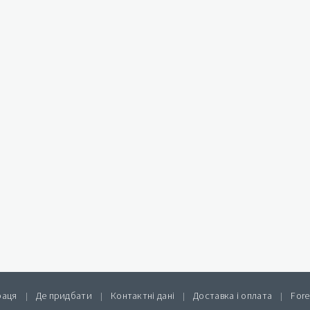
раця
Де придбати
Контактні дані
Доставка і оплата
Fore
|
|
|
|