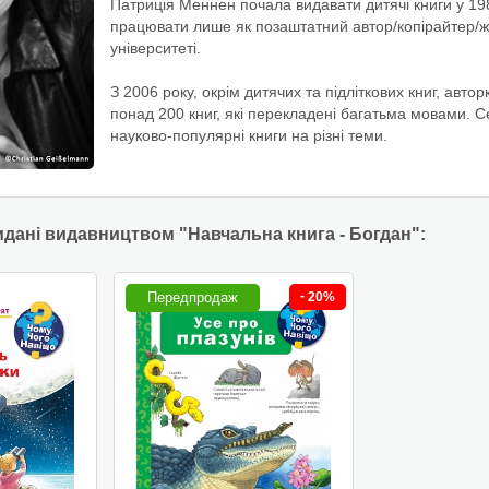
Патриція Меннен почала видавати дитячі книги у 19
працювати лише як позаштатний автор/копірайтер/жу
університеті.
З 2006 року, окрім дитячих та підліткових книг, ав
понад 200 книг, які перекладені багатьма мовами. Се
науково-популярні книги на різні теми.
идані видавництвом "Навчальна книга - Богдан":
-
Передпродаж
20%