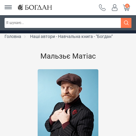
0
Серія "Чейзіана" ~ знижка 20%
Дізнатись більше
Головна
Наші автори - Навчальна книга - "Богдан"
Мальзьє Матіас