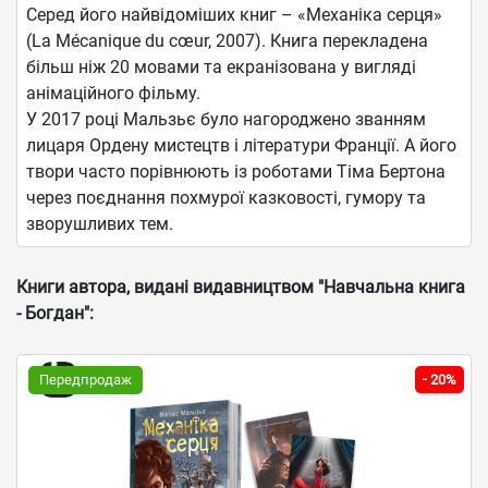
Серед його найвідоміших книг – «Механіка серця»
(La Mécanique du cœur, 2007). Книга перекладена
більш ніж 20 мовами та екранізована у вигляді
анімаційного фільму.
У 2017 році Мальзьє було нагороджено званням
лицаря Ордену мистецтв і літератури Франції. А його
твори часто порівнюють із роботами Тіма Бертона
через поєднання похмурої казковості, гумору та
зворушливих тем.
Книги автора, видані видавництвом "Навчальна книга
- Богдан":
-
Передпродаж
20%