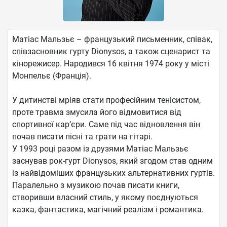
Матіас Мальзьє – французький письменник, співак,
співзасновник гурту Dionysos, а також сценарист та
кінорежисер. Народився 16 квітня 1974 року у місті
Монпельє (Франція).
У дитинстві мріяв стати професійним тенісистом,
проте травма змусила його відмовитися від
спортивної кар’єри. Саме під час відновлення він
почав писати пісні та грати на гітарі.
У 1993 році разом із друзями Матіас Мальзьє
заснував рок-гурт Dionysos, який згодом став одним
із найвідоміших французьких альтернативних гуртів.
Паралельно з музикою почав писати книги,
створивши власний стиль, у якому поєднуються
казка, фантастика, магічний реалізм і романтика.