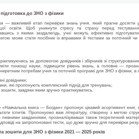
підготовка до ЗНО з фізики
и — важливий етап перевірки знань учня, який прагне досягти усп
щої освіти. Щоб уникнути стресу та страху перед тестування
авшись з якими заздалегідь, учні можуть ефективно підготувати
игою може стати посібник із вправами й тестами за поточний чи 
практикуючись за допомогою довідників і збірників зі структурован
міти тонкощі науки, підвищити рівень знань, а головне — проана
онкретним потребам учня та поточній програмі для ЗНО з фізики, а 
вні довідники;
ики, які пропонують комплексний підхід для тренувань;
 зошити, завдяки яким зручно практикуватись.
 «Навчальна книга — Богдан» пропонує цікавий асортимент книг, як
льтати іспитів. Пропонуємо вам літературу, створену з метою стр
з певними завданнями, проаналізувавши також теоретичний матеріал
ідповіді на запропоновані тести, що дуже зручно для перевірки рез
та зошити для ЗНО з фізики 2021 — 2025 років