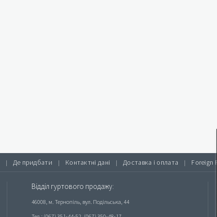
Де придбати
Контактні дані
Доставка і оплата
Foreign 
|
|
|
|
Відділ гуртового продажу:
46008, м. Тернопіль, вул. Подільська, 44
Тел.: (067) 351-44-52, (067) 350-48-17