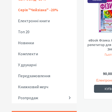
Серія "Чейзіана" -20%
Електронні книги
Топ 20
eBook Фізика.
Новинки
репетитор для 
ЗН
Комплекти
Гьот
У друкарні
90,00
Передзамовлення
Електрон
Книжковий мерч
КУП
Розпродаж