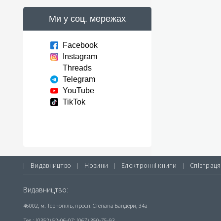
Ми у соц. мережах
Facebook
Instagram
Threads
Telegram
YouTube
TikTok
Видавництво
Новини
Електронні книги
Співпраця
|
|
|
|
Видавництво:
46002, м. Тернопіль, просп. Степана Бандери, 34а
Тел.: (0352) 52-06-07; (067) 350-75-93