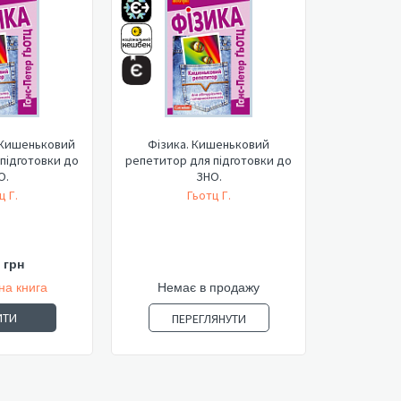
 Кишеньковий
Фізика. Кишеньковий
підготовки до
репетитор для підготовки до
О.
ЗНО.
ц Г.
Гьотц Г.
 грн
на книга
Немає в продажу
ИТИ
ПЕРЕГЛЯНУТИ