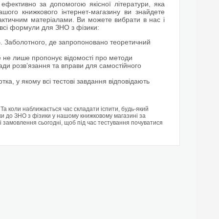
ефективно за допомогою якісної літератури, яка
шого книжкового інтернет-магазину ви знайдете
рактичним матеріалами. Ви можете вибрати в нас і
ь всі формули для ЗНО з фізики:
В. Заболотного, де запропоновано теоретичний
е не лише пропонує відомості про методи
лади розв’язання та вправи для самостійного
ка, у якому всі тестові завдання відповідають
Та коли наближається час складати іспити, будь-який
ки до ЗНО з фізики у нашому книжковому магазині за
ні замовлення сьогодні, щоб під час тестування почуватися