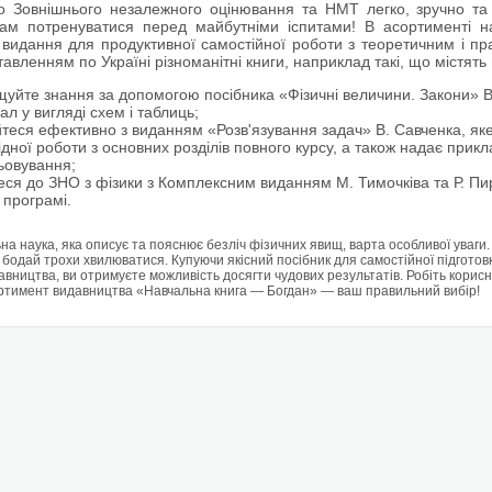
о Зовнішнього незалежного оцінювання та НМТ легко, зручно та 
ам потренуватися перед майбутніми іспитами! В асортименті на
і видання для продуктивної самостійної роботи з теоретичним і п
тавленням по Україні різноманітні книги, наприклад такі, що містят
уйте знання за допомогою посібника «Фізичні величини. Закони» 
ал у вигляді схем і таблиць;
теся ефективно з виданням «Розв'язування задач» В. Савченка, як
ідної роботи з основних розділів повного курсу, а також надає прик
ьовування;
еся до ЗНО з фізики з Комплексним виданням М. Тимочківа та Р. Пирт
 програмі.
а наука, яка описує та пояснює безліч фізичних явищ, варта особливої уваги. 
 бодай трохи хвилюватися. Купуючи якісний посібник для самостійної підготов
авництва, ви отримуєте можливість досягти чудових результатів. Робіть корис
ртимент видавництва «Навчальна книга — Богдан» — ваш правильний вибір!