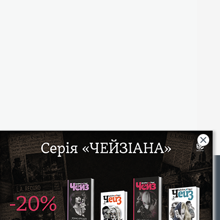
Rights
|
Інтернет-магазин «Видавництво Богдан»:
46018, м. Тернопіль, А/С 529
Тел.: (067) 350-18-70, (066) 727-17-62