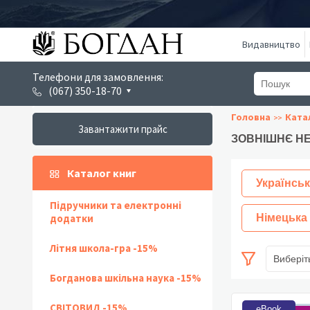
Видавництво
Телефони для замовлення:
(067) 350-18-70
Головна
Ката
Завантажити прайс
ЗОВНІШНЄ НЕ
Каталог книг
Українськ
Підручники та електронні
додатки
Німецька
Літня школа-гра -15%
Виберіт
Богданова шкільна наука -15%
СВІТОВИД -15%
eBook