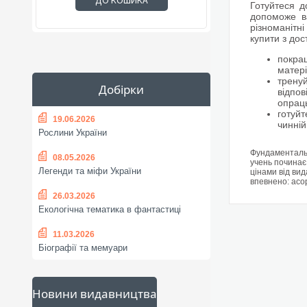
ДО КОШИКА
Готуйтеся д
допоможе в
різноманітн
купити з дос
покращ
матері
тренуй
Добірки
відпов
опрац
готуйт
19.06.2026
чинній
Рослини України
Фундаментальн
08.05.2026
учень починає
Легенди та міфи України
цінами від вид
впевнено: асо
26.03.2026
Екологічна тематика в фантастиці
11.03.2026
Біографії та мемуари
Новини видавництва