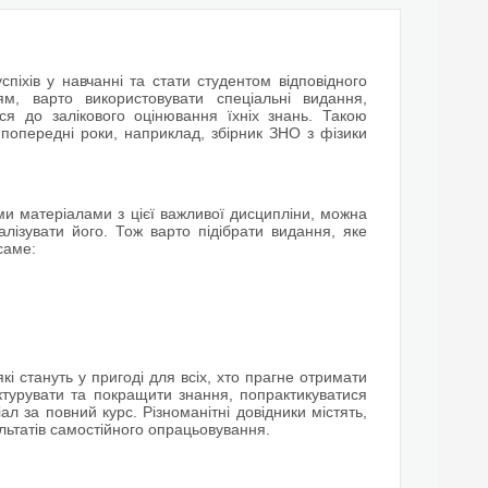
іхів у навчанні та стати студентом відповідного
м, варто використовувати спеціальні видання,
ся до залікового оцінювання їхніх знань. Такою
попередні роки, наприклад, збірник ЗНО з фізики
ими матеріалами з цієї важливої дисципліни, можна
лізувати його. Тож варто підібрати видання, яке
саме:
і стануть у пригоді для всіх, хто прагне отримати
уктурувати та покращити знання, попрактикуватися
 за повний курс. Різноманітні довідники містять,
ультатів самостійного опрацьовування.