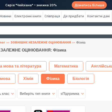
Серія "Чейзіана" ~ знижка 20%
Дізнатись більше
Новини
Електронні книги
Співпраця
Де придбати
Контактні дані
лог
ЗОВНІШНЄ НЕЗАЛЕЖНЕ ОЦІНЮВАННЯ
Фізика
ЗАЛЕЖНЕ ОЦІНЮВАННЯ: Фізика
а мова та література
Математика
Англійськ
 мова
Хімія
Фізика
Біологія
ь клас
Виберіть тип книги
єПідтримка