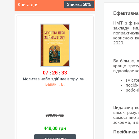
Книга дня
Знижка 50%
Ефективна 
НМТ з фізик
закладу ви
попрактикув
корисною кн
2020.
Ба більше, 
краще зрозу
відповідає к
07
:
26
:
32
Молитва небо здіймає вгору. Ан...
змісто
Баран Г. В.
посібн
робочі
Видавництво
високі резу
899,00 грн
самостійно 
зокрема, й в
449,00 грн
Посібники 