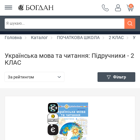
0
РОЗПРОДАЖ ~ 150 грн ~ 200 грн ~ 250 грн ~
Дізнатись більше
300 грн ~ РОЗПРОДАЖ
Головна
Каталог
ПОЧАТКОВА ШКОЛА
2 КЛАС
Укр
Українська мова та читання: Підручники - 2
КЛАС
За рейтингом
Фільтр