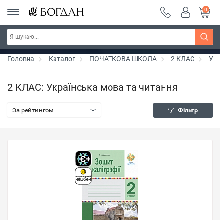
0
Серія "Чейзіана" ~ знижка 20%
Дізнатись більше
Головна
Каталог
ПОЧАТКОВА ШКОЛА
2 КЛАС
Укр
2 КЛАС: Українська мова та читання
За рейтингом
Фільтр