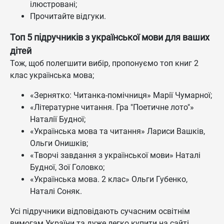
ілюстровані;
Прочитайте відгуки.
Топ 5 підручників з української мови для ваших
дітей
Тож, щоб полегшити вибір, пропонуємо топ книг 2
клас українська мова;
«Зернятко: Читанка-помічниця» Марії Чумарної;
«Літературне читання. Гра "Поетичне лото"»
Наталії Будної;
«Українська мова та читання» Лариси Вашків,
Ольги Онишків;
«Творчі завдання з української мови» Наталі
Будної, Зої Головко;
«Українська мова. 2 клас» Ольги Губенко,
Наталі Соняк.
Усі підручники відповідають сучасним освітнім
вимогам України та дуже легко купити на сайті