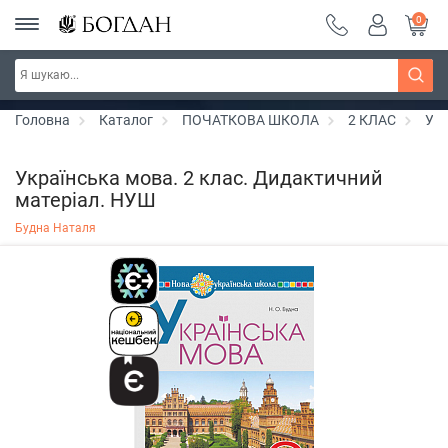
0
РОЗПРОДАЖ ~ 150 грн ~ 200 грн ~ 250 грн ~
Дізнатись більше
300 грн ~ РОЗПРОДАЖ
Головна
Каталог
ПОЧАТКОВА ШКОЛА
2 КЛАС
Укр
Українська мова. 2 клас. Дидактичний
матеріал. НУШ
Будна Наталя