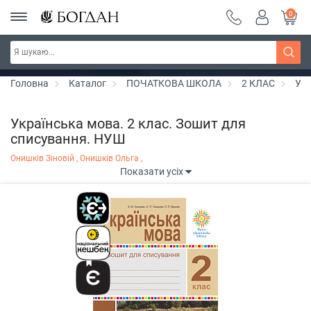
0
РОЗПРОДАЖ ~ 150 грн ~ 200 грн ~ 250 грн ~
Дізнатись більше
300 грн ~ РОЗПРОДАЖ
Головна
Каталог
ПОЧАТКОВА ШКОЛА
2 КЛАС
Укр
Українська мова. 2 клас. Зошит для
списування. НУШ
Онишків Зіновій ,
Онишків Ольга ,
Показати усіх