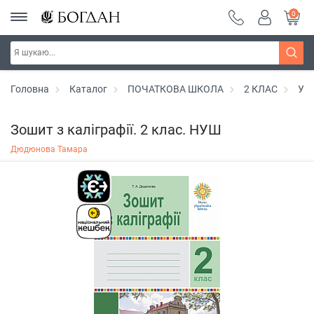
0
Головна
Каталог
ПОЧАТКОВА ШКОЛА
2 КЛАС
Укр
Зошит з каліграфії. 2 клас. НУШ
Дюдюнова Тамара