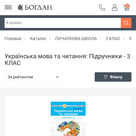
0
Головна
Каталог
ПОЧАТКОВА ШКОЛА
3 КЛАС
Укр
Українська мова та читання: Підручники - 3
КЛАС
За рейтингом
Фільтр