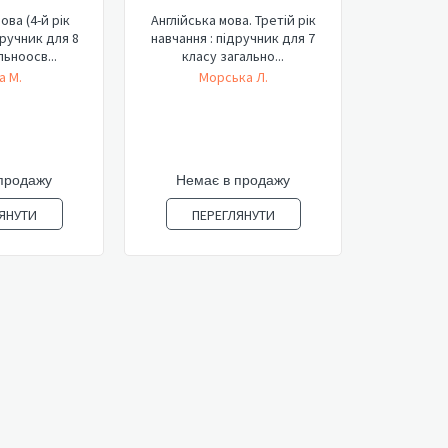
ова (4-й рік
Англійська мова. Третій рік
дручник для 8
навчання : підручник для 7
льноосв...
класу загально...
а М.
Морська Л.
продажу
Немає в продажу
ЯНУТИ
ПЕРЕГЛЯНУТИ