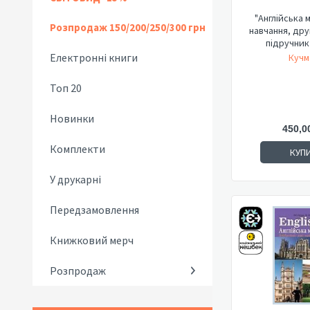
"Англійська м
Розпродаж 150/200/250/300 грн
навчання, дру
підручник 
Електронні книги
Кучм
Топ 20
Новинки
450,0
Комплекти
КУП
У друкарні
Передзамовлення
Книжковий мерч
Розпродаж