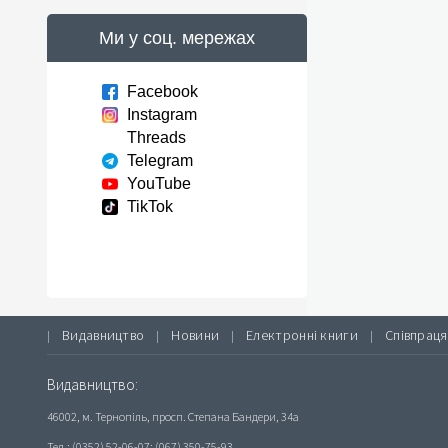
Ми у соц. мережах
Facebook
Instagram
Threads
Telegram
YouTube
TikTok
Видавництво
Новини
Електронні книги
Співпраця
|
|
|
|
Видавництво:
46002, м. Тернопіль, просп. Степана Бандери, 34а
Тел.: (0352) 52-06-07; (067) 350-75-93