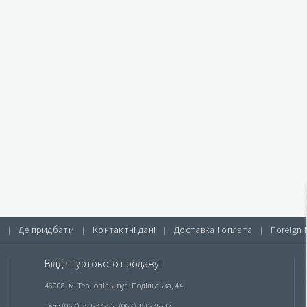
Де придбати
Контактні дані
Доставка і оплата
Foreign 
|
|
|
|
Відділ гуртового продажу:
46008, м. Тернопіль, вул. Подільська, 44
Тел.: (067) 351-44-52, (067) 350-48-17