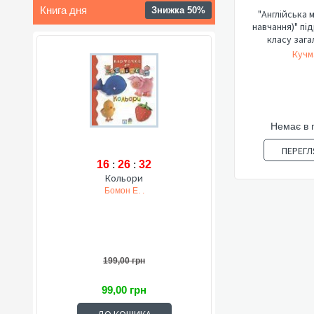
Книга дня
Знижка 50%
"Англійська м
навчання)" пі
класу зага
Кучм
Немає в 
ПЕРЕГЛ
16
:
26
:
31
Кольори
Бомон Е. .
199,00 грн
99,00 грн