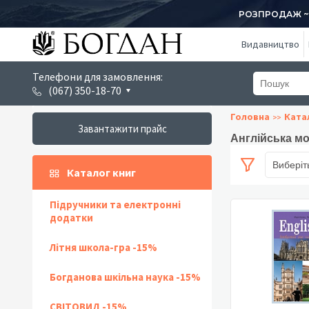
РОЗПРОДАЖ ~ 1
Видавництво
Телефони для замовлення:
(067) 350-18-70
Головна
Ката
Завантажити прайс
Англійська мо
Виберіт
Каталог книг
Підручники та електронні
додатки
Літня школа-гра -15%
Богданова шкільна наука -15%
СВІТОВИД -15%