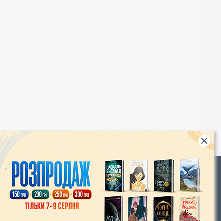
Rights
|
Інтернет-магазин «Видавництво Богдан»:
46018, м. Тернопіль, А/С 529
Тел.: (067) 350-18-70, (066) 727-17-62