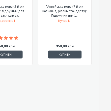
ька мова (5-й рік
"Англійська мова (7-й рік
" підручник для 5
навчання, рівень стандарту)"
закладів за...
Підручник для 1...
дорожна І.
Кучма М.
50,00 грн
350,00 грн
КУПИТИ
КУПИТИ