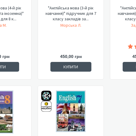
ова (4-й рік
"Англійська мова (3-й рік
"Англійс
га іноземна)"
навчання)" підручник для 7
навчання)
для 8 к...
класу закладів за...
класу 
а М.
Морська Л.
За
0 грн
450,00 грн
4
ИТИ
КУПИТИ