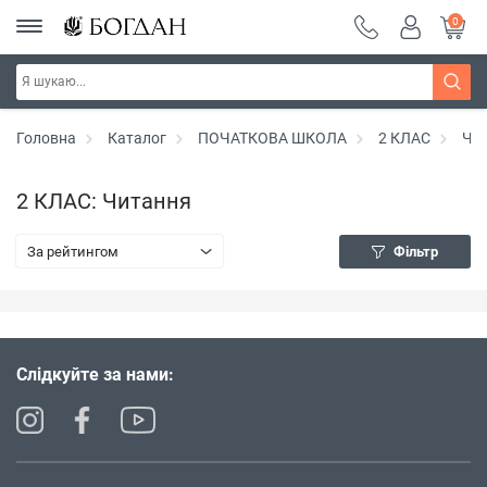
0
Головна
Каталог
ПОЧАТКОВА ШКОЛА
2 КЛАС
Чи
2 КЛАС: Читання
За рейтингом
Фільтр
Слідкуйте за нами: