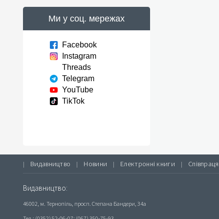
Ми у соц. мережах
Facebook
Instagram
Threads
Telegram
YouTube
TikTok
Видавництво
Новини
Електронні книги
Співпраця
|
|
|
|
Видавництво:
46002, м. Тернопіль, просп. Степана Бандери, 34а
Тел.: (0352) 52-06-07; (067) 350-75-93