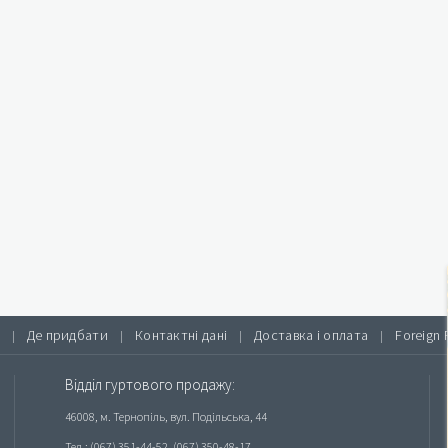
Де придбати
Контактні дані
Доставка і оплата
Foreign 
|
|
|
|
Відділ гуртового продажу:
46008, м. Тернопіль, вул. Подільська, 44
Тел.: (067) 351-44-52, (067) 350-48-17