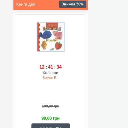
Книга дня
Знижка 50%
12
:
41
:
33
Кольори
Бомон Е. .
199,00 грн
99,00 грн