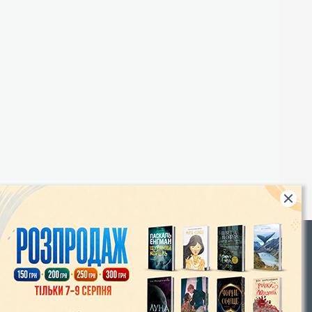
Rights
|
Інтернет-магазин «Видавництво Богдан»:
46018, м. Тернопіль, А/С 529
Тел.: (067) 350-18-70, (066) 727-17-62