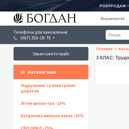
РОЗПРОДАЖ ~ 1
Видавництво
Телефони для замовлення:
(067) 350-18-70
Головна
Ката
Завантажити прайс
3 КЛАС: Труд
Каталог книг
Підручники та електронні
додатки
Літня школа-гра -15%
Богданова шкільна наука -15%
СВІТОВИД -15%